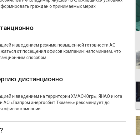
хозяйства РФ Владимир Якушев - В сложившихся условиях
информировать граждан о принимаемых мерах.
станционно
уацией и введением режима повышенной готовности АО
жаться от посещения офисов компании: напоминаем, что
станционным способом.
ергию дистанционно
ацией и введением на территории ХМАО-Югры, ЯНАО и юга
и АО «Газпром энергосбыт Тюмень» рекомендует до
я офисов компании.
?