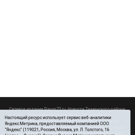
Сетевое издание Rayon72.ru. Новости Тюменского района.
Электронная почта:
Rayon72@yandex.ru
Настоящий ресурс использует сервис веб-аналитики
Регистрационный номер СМИ Эл № ФС77-67956 от
Яндекс.Метрика, предоставляемый компанией ООО
06.12.2016г., выдано Федеральной службой по надзору в
"Яндекс" (119021, Россия, Москва, ул. Л. Толстого, 16
сфере связи, информационных технологий и массовых