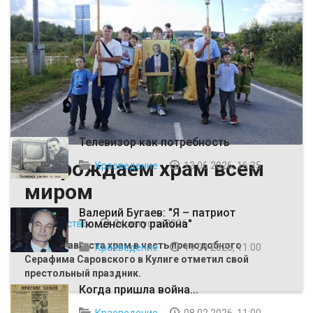
ВЫБОР РЕДАКЦИИ
Телевизор как потребность
Возрождаем храм всем
Краеведение
13 06 2026, 16:35
миром
Валерий Бугаев: "Я – патриот
Тюменского района"
Общество
04 августа 2026
Первого августа храм в честь преподобного
Краеведение
19 04 2026, 11:00
Серафима Саровского в Кулиге отметил свой
престольный праздник.
Когда пришла война...