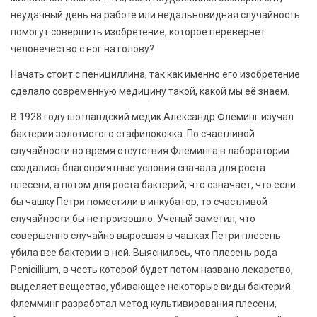
неудачный день на работе или недальновидная случайность
помогут совершить изобретение, которое перевернёт
человечество с ног на голову?
Начать стоит с пенициллина, так как именно его изобретение
сделало современную медицину такой, какой мы её знаем.
В 1928 году шотландский медик Александр Флеминг изучал
бактерии золотистого стафилококка. По счастливой
случайности во время отсутствия Флеминга в лаборатории
создались благоприятные условия сначала для роста
плесени, а потом для роста бактерий, что означает, что если
бы чашку Петри поместили в инкубатор, то счастливой
случайности бы не произошло. Учёный заметил, что
совершенно случайно выросшая в чашках Петри плесень
убила все бактерии в ней. Выяснилось, что плесень рода
Penicillium, в честь которой будет потом названо лекарство,
выделяет вещество, убивающее некоторые виды бактерий.
Флемминг разработал метод культивирования плесени,