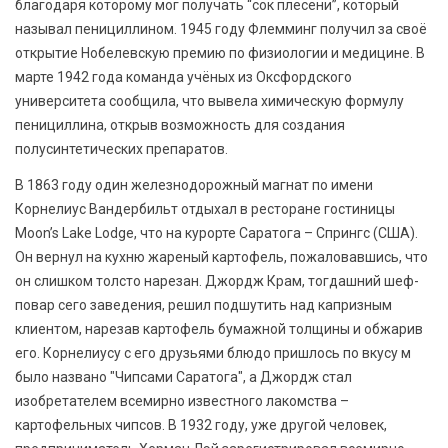
благодаря которому мог получать “сок плесени”, который
называл пенициллином. 1945 году Флемминг получил за своё
открытие Нобелевскую премию по физиологии и медицине. В
марте 1942 года команда учёных из Оксфордского
университета сообщила, что вывела химическую формулу
пенициллина, открыв возможность для создания
полусинтетических препаратов.
В 1863 году один железнодорожный магнат по имени
Корнелиус Вандербильт отдыхал в ресторане гостиницы
Moon’s Lake Lodge, что на курорте Саратога – Спрингс (США).
Он вернул на кухню жареный картофель, пожаловавшись, что
он слишком толсто нарезан. Джордж Крам, тогдашний шеф-
повар сего заведения, решил подшутить над капризным
клиентом, нарезав картофель бумажной толщины и обжарив
его. Корнелиусу с его друзьями блюдо пришлось по вкусу м
было названо "Чипсами Саратога", а Джордж стал
изобретателем всемирно известного лакомства –
картофельных чипсов. В 1932 году, уже другой человек,