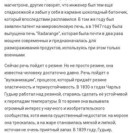
магнетроне, другие говорят, что инженер был тем еще
сладкоежкой и забыл у себя в кармане шоколадный батончик,
который впоследствии расплавился. В том же году был
заявлен патент на микроволновую печь, а в 1947 году была
выпущена печь "Radarange", которая была почти в два раза
мощнее современных и предназначалась для
размораживания продуктов, используясь при этом только
военными.
Сейчас речь пойдет о резине. Но не просто резине, она
известна человеку достаточно давно. Речь пойдёт о
"вулканизации", процессе, который придаёт резине
эластичность и термоустойчивость. В 1830-х годах Чарльз
Гудьир работал над резиной, стараясь сделать её устойчивой
к перепадам температуры. В то время она вызывала
огромный интерес у научного и изобретательского
сообщества, хотя имела существенный недостаток: на морозе
она трескалась, а на жаре становилась мягкой и липкой,
источая не очень приятный запах. В 1839 году, Гудьир,