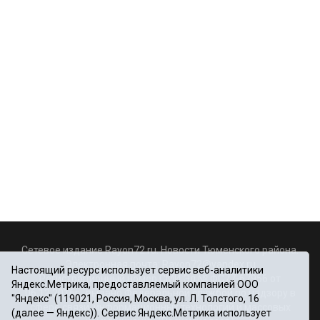
Сетевое издание Rayon72.ru. Новости Тюменского района.
Электронная почта:
Rayon72@yandex.ru
Настоящий ресурс использует сервис веб-аналитики
Регистрационный номер СМИ Эл № ФС77-67956 от
Яндекс.Метрика, предоставляемый компанией ООО
06.12.2016г., выдано Федеральной службой по надзору в
"Яндекс" (119021, Россия, Москва, ул. Л. Толстого, 16
сфере связи, информационных технологий и массовых
(далее — Яндекс)). Сервис Яндекс.Метрика использует