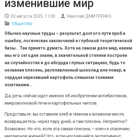
изменившие мир
БЕЗОПАСНОСТЬ
02 августа 2025, 11:00
Николай ДМИТРЕНКО
СПОРТ
Общество
Обычно научные труды – результат долгого пути проб и
АРХИВ PDF
ошибок, логических заключений и глубокой теоретической
базы… Так принято думать. Хотя на самом деле мир, каким
мы его сегодня знаем, в значительной степени построен
на случайностях и до абсурда глупых ситуациях, будь то
незваная плесень, расплавленный шоколад или повар, в
сердцах нарезавший картофель слишком тонкими
ломтиками…
Да, речь сейчас идет именно об изобретении антибиотиков,
микроволновой печи и картофельных чипсов.
Представьте: вы оставили хлеб в тёмном и влажном месте,
возвращаетесь через пару дней, а там плесень. Неприятно?
Возможно. Но что, если эта самая плесень – ключ к спасению
миллионов жизней? Что, если неудавшийся эксперимент,