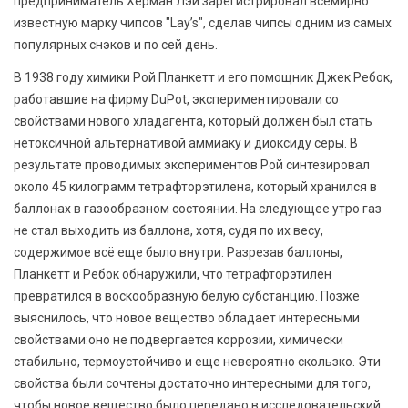
предприниматель Херман Лэй зарегистрировал всемирно
известную марку чипсов "Lay’s", сделав чипсы одним из самых
популярных снэков и по сей день.
В 1938 году химики Рой Планкетт и его помощник Джек Ребок,
работавшие на фирму DuPot, экспериментировали со
свойствами нового хладагента, который должен был стать
нетоксичной альтернативой аммиаку и диоксиду серы. В
результате проводимых экспериментов Рой синтезировал
около 45 килограмм тетрафторэтилена, который хранился в
баллонах в газообразном состоянии. На следующее утро газ
не стал выходить из баллона, хотя, судя по их весу,
содержимое всё еще было внутри. Разрезав баллоны,
Планкетт и Ребок обнаружили, что тетрафторэтилен
превратился в воскообразную белую субстанцию. Позже
выяснилось, что новое вещество обладает интересными
свойствами:оно не подвергается коррозии, химически
стабильно, термоустойчиво и еще невероятно скользко. Эти
свойства были сочтены достаточно интересными для того,
чтобы новое вещество было передано в исследовательский