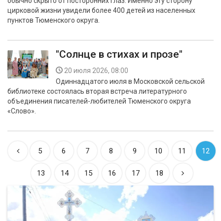
обычно скрыто от посторонних глаз. Именно эту сторону
цирковой жизни увидели более 400 детей из населенных
пунктов Тюменского округа.
"Солнце в стихах и прозе"
20 июля 2026, 08:00
Одиннадцатого июля в Московской сельской
библиотеке состоялась вторая встреча литературного
объединения писателей-любителей Тюменского округа
«Слово».
5
6
7
8
9
10
11
12
13
14
15
16
17
18