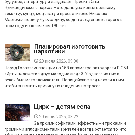
будущее, литературу и ландшафт. Проект «Сны
Чукмалдинского парка» – это дань уважения великому
земляку, купцу, меценату и просветителю Николаю
Мартемьяновичу Чукмалдину, со дня рождения которого в
этом году исполняется 190 лет.
Планировал изготовить
наркотики
20 июля 2026, 09:00
Наряд Госавтоинспекции на 158 километре автодороги Р-254
«Иртыш» заметил двух молодых людей. У одного из них в
руках был металлоискатель. Полицейские подъехали к ним,
чтобы выяснить причину нахождения на трассе.
Цирк – детям села
20 июля 2026, 08:22
За яркими софитами, эффектными трюками и
громкими аплодисментами зрителей всегда остается то, что