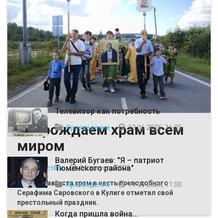
ВЫБОР РЕДАКЦИИ
Телевизор как потребность
Возрождаем храм всем
Краеведение
13 06 2026, 16:35
миром
Валерий Бугаев: "Я – патриот
Тюменского района"
Общество
04 августа 2026
Первого августа храм в честь преподобного
Краеведение
19 04 2026, 11:00
Серафима Саровского в Кулиге отметил свой
престольный праздник.
Когда пришла война...