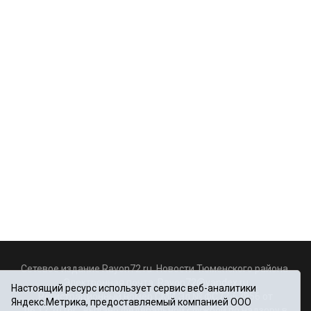
Сетевое издание Rayon72.ru. Новости Тюменского района.
Электронная почта:
Rayon72@yandex.ru
Настоящий ресурс использует сервис веб-аналитики
Регистрационный номер СМИ Эл № ФС77-67956 от
Яндекс.Метрика, предоставляемый компанией ООО
06.12.2016г., выдано Федеральной службой по надзору в