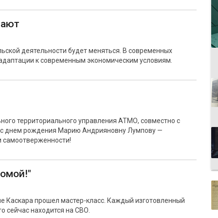
шают
ьской деятельности будет меняться. В современных
 адаптации к современным экономическим условиям.
ного территориального управления АТМО, совместно с
и с днем рождения Марию Андрияновну Лумпову —
и самоотверженности!
омой!"
еле Каскара прошел мастер-класс. Каждый изготовленный
то сейчас находится на СВО.