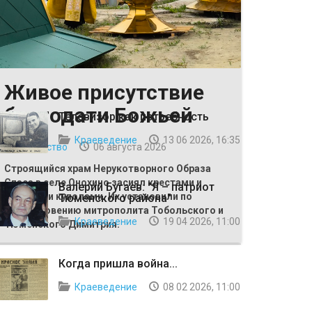
Живое присутствие
ВЫБОР РЕДАКЦИИ
благодати Божьей
Телевизор как потребность
Краеведение
13 06 2026, 16:35
Общество
06 августа 2026
Строящийся храм Нерукотворного Образа
Спаса в селе Онохино засиял крестами и
Валерий Бугаев: "Я – патриот
главными куполами. Их установили по
Тюменского района"
благословению митрополита Тобольского и
Краеведение
19 04 2026, 11:00
Тюменского Димитрия.
Когда пришла война...
Краеведение
08 02 2026, 11:00