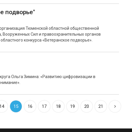
е подворье"
организация Тюменской областной общественной
а, Вооруженных Сил и правоохранительных органов
 областного конкурса «Ветеранское подворье».
круга Ольга Зимина: «Развитию цифровизации в
нимание».
14
15
16
17
18
19
20
21