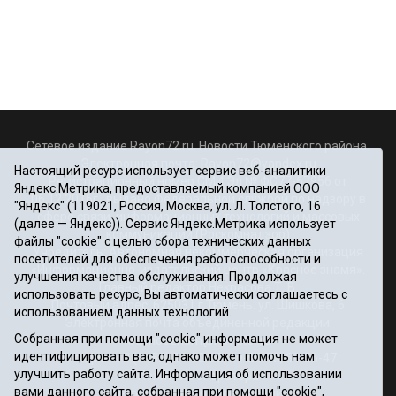
Сетевое издание Rayon72.ru. Новости Тюменского района.
Электронная почта:
Rayon72@yandex.ru
Настоящий ресурс использует сервис веб-аналитики
Регистрационный номер СМИ Эл № ФС77-67956 от
Яндекс.Метрика, предоставляемый компанией ООО
06.12.2016г., выдано Федеральной службой по надзору в
"Яндекс" (119021, Россия, Москва, ул. Л. Толстого, 16
сфере связи, информационных технологий и массовых
(далее — Яндекс)). Сервис Яндекс.Метрика использует
коммуникаций (Роскомнадзор)
файлы "cookie" с целью сбора технических данных
Учредитель: Автономная некоммерческая организация
посетителей для обеспечения работоспособности и
«Информационно-издательский центр «Красное знамя».
улучшения качества обслуживания. Продолжая
Главный редактор Некрасова Т. В.
использовать ресурс, Вы автоматически соглашаетесь с
Почтовый адрес: 625031 г.Тюмень. ул. Шишкова, 6
использованием данных технологий.
Электронная почта объединенной редакции:
Собранная при помощи "cookie" информация не может
krasnoeznam@rambler.ru
идентифицировать вас, однако может помочь нам
Телефоны 8 (3452) 34-80-60, 69-56-73, 69-56-47
улучшить работу сайта. Информация об использовании
Политика оператора
вами данного сайта, собранная при помощи "cookie",
Информация об учреждении