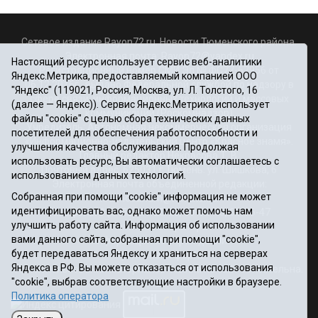
Сетевое издание Rayon72.ru. Новости Тюменского района.
Электронная почта:
Rayon72@yandex.ru
Настоящий ресурс использует сервис веб-аналитики
Регистрационный номер СМИ Эл № ФС77-67956 от
Яндекс.Метрика, предоставляемый компанией ООО
06.12.2016г., выдано Федеральной службой по надзору в
"Яндекс" (119021, Россия, Москва, ул. Л. Толстого, 16
сфере связи, информационных технологий и массовых
(далее — Яндекс)). Сервис Яндекс.Метрика использует
коммуникаций (Роскомнадзор)
файлы "cookie" с целью сбора технических данных
Учредитель: Автономная некоммерческая организация
посетителей для обеспечения работоспособности и
«Информационно-издательский центр «Красное знамя».
улучшения качества обслуживания. Продолжая
Главный редактор Некрасова Т. В.
использовать ресурс, Вы автоматически соглашаетесь с
Почтовый адрес: 625031 г.Тюмень. ул. Шишкова, 6
использованием данных технологий.
Электронная почта объединенной редакции:
Собранная при помощи "cookie" информация не может
krasnoeznam@rambler.ru
идентифицировать вас, однако может помочь нам
Телефоны 8 (3452) 34-80-60, 69-56-73, 69-56-47
улучшить работу сайта. Информация об использовании
Политика оператора
вами данного сайта, собранная при помощи "cookie",
Информация об учреждении
будет передаваться Яндексу и храниться на серверах
Публичная оферта
Яндекса в РФ. Вы можете отказаться от использования
При использовании материалов ссылка на сайт обязательна.
"cookie", выбрав соответствующие настройки в браузере.
12+
Политика оператора