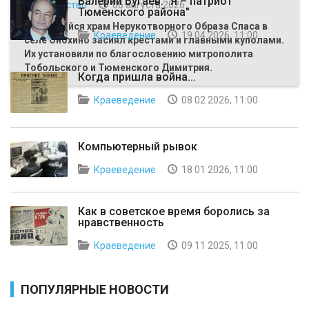
Валерий Бугаев: "Я – патриот
Общество
06 августа 2026
Тюменского района"
Строящийся храм Нерукотворного Образа Спаса в
Краеведение
19 04 2026, 11:00
селе Онохино засиял крестами и главными куполами.
Их установили по благословению митрополита
Тобольского и Тюменского Димитрия.
Когда пришла война...
Краеведение
08 02 2026, 11:00
Компьютерный рывок
Краеведение
18 01 2026, 11:00
Как в советское время боролись за
нравственность
Краеведение
09 11 2025, 11:00
ПОПУЛЯРНЫЕ НОВОСТИ