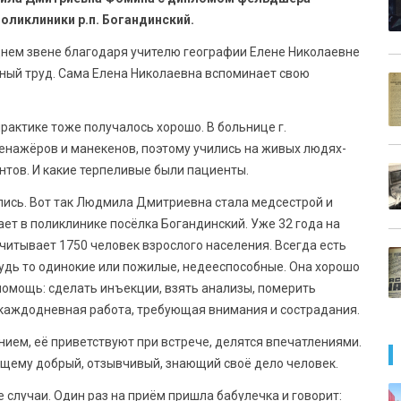
оликлиники р.п. Богандинский.
еднем звене благодаря учителю географии Елене Николаевне
ный труд. Сама Елена Николаевна вспоминает свою
практике тоже получалось хорошо. В больнице г.
ренажёров и манекенов, поэтому учились на живых людях-
нтов. И какие терпеливые были пациенты.
лись. Вот так Людмила Дмитриевна стала медсестрой и
тает в поликлинике посёлка Богандинский. Уже 32 года на
читывает 1750 человек взрослого населения. Всегда есть
удь то одинокие или пожилые, недееспособные. Она хорошо
помощь: сделать инъекции, взять анализы, померить
 каждодневная работа, требующая внимания и сострадания.
ем, её приветствуют при встрече, делятся впечатлениями.
щему добрый, отзывчивый, знающий своё дело человек.
лучаи. Один раз на приём пришла бабулечка и говорит: