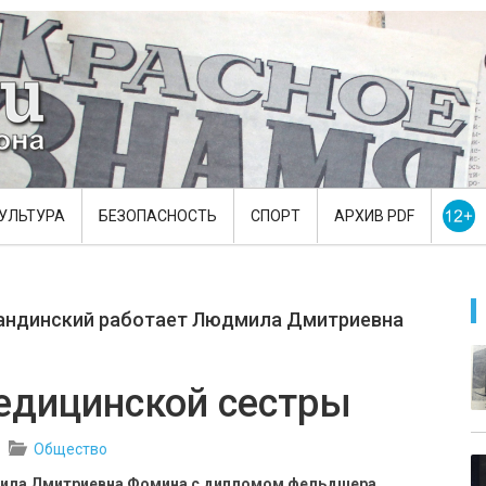
УЛЬТУРА
БЕЗОПАСНОСТЬ
СПОРТ
АРХИВ PDF
огандинский работает Людмила Дмитриевна
едицинской сестры
Общество
мила Дмитриевна Фомина с дипломом фельдшера