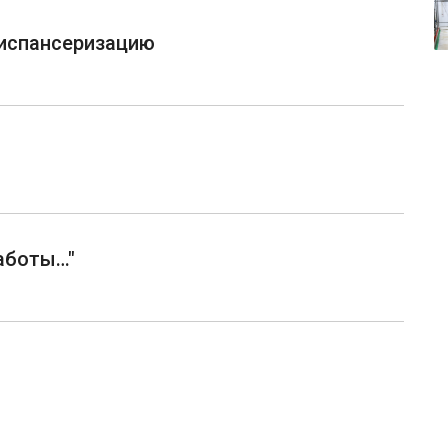
диспансеризацию
аботы…"