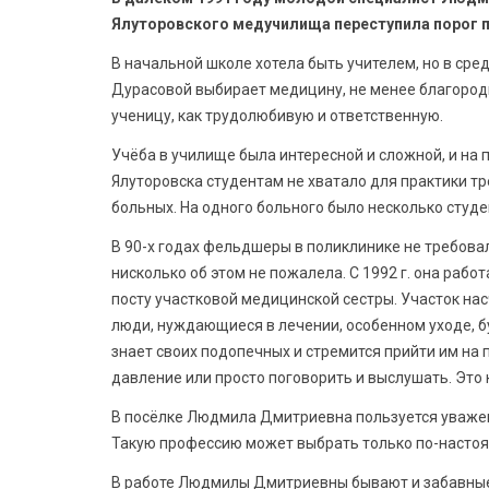
Ялуторовского медучилища переступила порог п
В начальной школе хотела быть учителем, но в ср
Дурасовой выбирает медицину, не менее благород
ученицу, как трудолюбивую и ответственную.
Учёба в училище была интересной и сложной, и на 
Ялуторовска студентам не хватало для практики т
больных. На одного больного было несколько студе
В 90-х годах фельдшеры в поликлинике не требова
нисколько об этом не пожалела. С 1992 г. она рабо
посту участковой медицинской сестры. Участок нас
люди, нуждающиеся в лечении, особенном уходе, б
знает своих подопечных и стремится прийти им на 
давление или просто поговорить и выслушать. Это
В посёлке Людмила Дмитриевна пользуется уважени
Такую профессию может выбрать только по-настоя
В работе Людмилы Дмитриевны бывают и забавные с