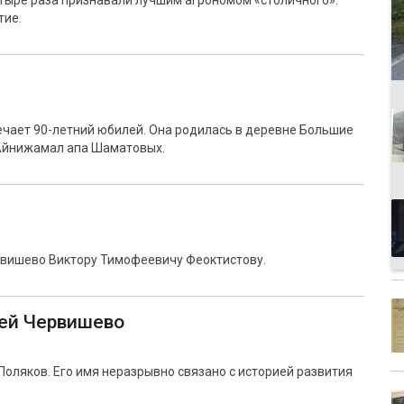
четыре раза признавали лучшим агрономом «столичного».
тие.
чает 90-летний юбилей. Она родилась в деревне Большие
 Айнижамал апа Шаматовых.
рвишево Виктору Тимофеевичу Феоктистову.
ией Червишево
оляков. Его имя неразрывно связано с историей развития