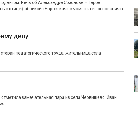
подвигом. Речь об Александре Созонове — Герое
нь с птицефабрикой «Боровская» с момента ее основания в
оему делу
етеран педагогического труда, жительница села
 отметила замечательная пара из села Червишево: Иван
ие.