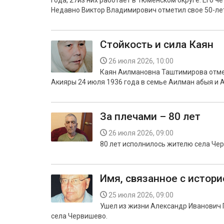
года, 27из них работает в Тюменском округе. Его 
Недавно Виктор Владимирович отметил свое 50-ле
Стойкость и сила Каян
26 июля 2026, 10:00
Каян Аилмановна Таштимирова отме
Акияры 24 июля 1936 года в семье Аилман абыя и
За плечами – 80 лет
26 июля 2026, 09:00
80 лет исполнилось жителю села Че
Имя, связанное с истор
25 июля 2026, 09:00
Ушел из жизни Александр Иванович П
села Червишево.