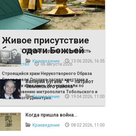
Живое присутствие
ВЫБОР РЕДАКЦИИ
благодати Божьей
Телевизор как потребность
Краеведение
13 06 2026, 16:35
Общество
06 августа 2026
Строящийся храм Нерукотворного Образа
Спаса в селе Онохино засиял крестами и
Валерий Бугаев: "Я – патриот
главными куполами. Их установили по
Тюменского района"
благословению митрополита Тобольского и
Краеведение
19 04 2026, 11:00
Тюменского Димитрия.
Когда пришла война...
Краеведение
08 02 2026, 11:00