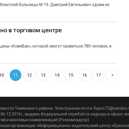
бластной больницы № 19. Дмитрий Евгеньевич одним из
но в торговом центре
ины «КовиВак», которой смогут привиться 780 человек, и
10
11
12
13
14
15
16
17
Новости Тюменского района. Электронная почта:
Rayon72@yandex.r
06.12.2016г., выдано Федеральной службой по надзору в сфере с
гий и массовых коммуникаций (Роскомнадзор)
ская организация «Информационно-издательский центр «Красное