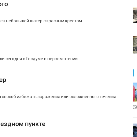
ого
лен небольшой шатер с красным крестом.
т
и сегодня в Госдуме в первом чтении.
ер
 способ избежать заражения или осложненного течения
ыездном пункте