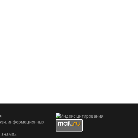
u
вязи, информационных
 знамя».