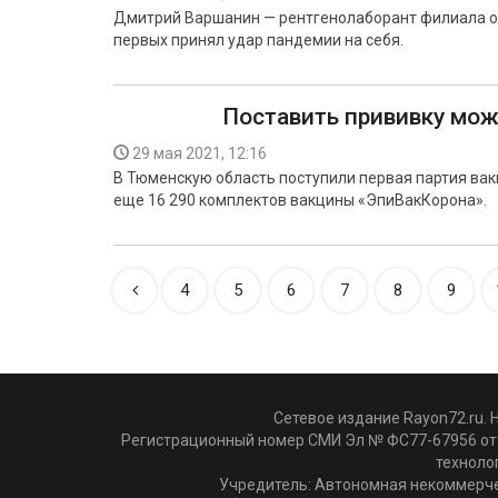
Дмитрий Варшанин — рентгенолаборант филиала о
первых принял удар пандемии на себя.
Поставить прививку мож
29 мая 2021, 12:16
В Тюменскую область поступили первая партия вакц
еще 16 290 комплектов вакцины «ЭпиВакКорона».
4
5
6
7
8
9
Сетевое издание Rayon72.ru. 
Регистрационный номер СМИ Эл № ФС77-67956 от 
техноло
Учредитель: Автономная некоммерче