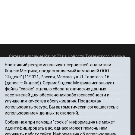
Сетевое издание Rayon72.ru. Новости Тюменского района.
Электронная почта:
Rayon72@yandex.ru
Настоящий ресурс использует сервис веб-аналитики
Регистрационный номер СМИ Эл № ФС77-67956 от
Яндекс.Метрика, предоставляемый компанией ООО
06.12.2016г., выдано Федеральной службой по надзору в
"Яндекс" (119021, Россия, Москва, ул. Л. Толстого, 16
сфере связи, информационных технологий и массовых
(далее — Яндекс)). Сервис Яндекс.Метрика использует
коммуникаций (Роскомнадзор)
файлы "cookie" с целью сбора технических данных
Учредитель: Автономная некоммерческая организация
посетителей для обеспечения работоспособности и
«Информационно-издательский центр «Красное знамя».
улучшения качества обслуживания. Продолжая
Главный редактор Некрасова Т. В.
использовать ресурс, Вы автоматически соглашаетесь с
Почтовый адрес: 625031 г.Тюмень. ул. Шишкова, 6
использованием данных технологий.
Электронная почта объединенной редакции:
Собранная при помощи "cookie" информация не может
krasnoeznam@rambler.ru
идентифицировать вас, однако может помочь нам
Телефоны 8 (3452) 34-80-60, 69-56-73, 69-56-47
улучшить работу сайта. Информация об использовании
Политика оператора