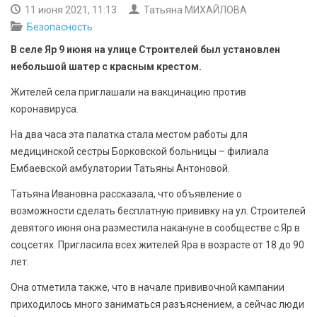
БЕЗОПАСНОСТЬ
11 июня 2021, 11:13
Татьяна МИХАЙЛОВА
Безопасность
СПОРТ
В селе Яр 9 июня на улице Строителей был установлен
небольшой шатер с красным крестом.
АРХИВ PDF
Жителей села приглашали на вакцинацию против
коронавируса.
На два часа эта палатка стала местом работы для
медицинской сестры Борковской больницы – филиала
Ембаевской амбулатории Татьяны Антоновой.
Татьяна Ивановна рассказала, что объявление о
возможности сделать бесплатную прививку на ул. Строителей
девятого июня она разместила накануне в сообществе с.Яр в
соцсетях. Пригласила всех жителей Яра в возрасте от 18 до 90
лет.
Она отметила также, что в начале прививочной кампании
приходилось много заниматься разъяснением, а сейчас люди