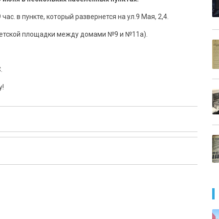
час. в пункте, который развернется на ул.9 Мая, 2,4.
ле детской площадки между домами №9 и №11а).
.
у!