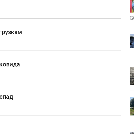
агрузкам
 ковида
 спад