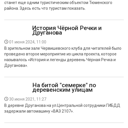
станет еще одним туристическим объектом Тюменского
БЕЗОПАСНОСТЬ
района. Здесь есть что туристам показать.
СПОРТ
История Чёрной Речки и
Друганова
АРХИВ PDF
01 июня 2024, 11:00
В зрительном зале Червишевского клуба для читателей было
проведено второе мероприятие из цикла проекта, которое
называлось «История и легенды деревень Чёрная Речка и
Друганова».
На битой "семерке" по
деревенским улицам
30 июня 2021, 11:27
В деревне Друганова на ул.Центральной сотрудники ГИБДД
задержали автомашину «ВАЗ 2107».