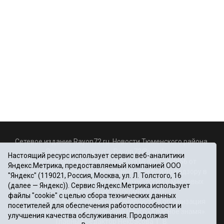
Сетевое издание Rayon72.ru. Новости Тюменского района.
Электронная почта:
Rayon72@yandex.ru
Настоящий ресурс использует сервис веб-аналитики
Регистрационный номер СМИ Эл № ФС77-67956 от
Яндекс.Метрика, предоставляемый компанией ООО
06.12.2016г., выдано Федеральной службой по надзору в
"Яндекс" (119021, Россия, Москва, ул. Л. Толстого, 16
сфере связи, информационных технологий и массовых
(далее — Яндекс)). Сервис Яндекс.Метрика использует
коммуникаций (Роскомнадзор)
файлы "cookie" с целью сбора технических данных
Учредитель: Автономная некоммерческая организация
посетителей для обеспечения работоспособности и
«Информационно-издательский центр «Красное знамя».
улучшения качества обслуживания. Продолжая
Главный редактор Некрасова Т. В.