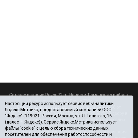
Сетевое издание Rayon72.ru. Новости Тюменского района.
Электронная почта:
Rayon72@yandex.ru
Настоящий ресурс использует сервис веб-аналитики
Регистрационный номер СМИ Эл № ФС77-67956 от
Яндекс.Метрика, предоставляемый компанией ООО
06.12.2016г., выдано Федеральной службой по надзору в
"Яндекс" (119021, Россия, Москва, ул. Л. Толстого, 16
сфере связи, информационных технологий и массовых
(далее — Яндекс)). Сервис Яндекс.Метрика использует
коммуникаций (Роскомнадзор)
файлы "cookie" с целью сбора технических данных
Учредитель: Автономная некоммерческая организация
посетителей для обеспечения работоспособности и