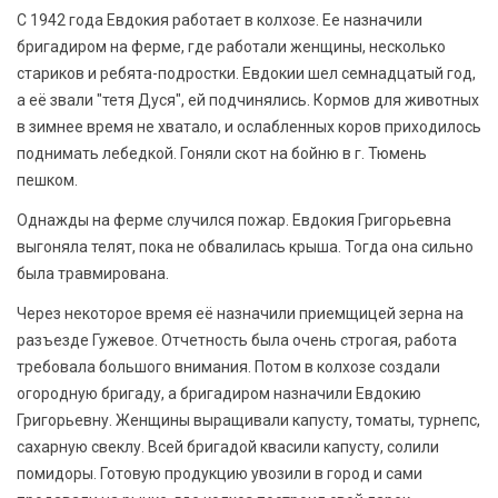
С 1942 года Евдокия работает в колхозе. Ее назначили
бригадиром на ферме, где работали женщины, несколько
стариков и ребята-подростки. Евдокии шел семнадцатый год,
а её звали "тетя Дуся", ей подчинялись. Кормов для животных
в зимнее время не хватало, и ослабленных коров приходилось
поднимать лебедкой. Гоняли скот на бойню в г. Тюмень
пешком.
Однажды на ферме случился пожар. Евдокия Григорьевна
выгоняла телят, пока не обвалилась крыша. Тогда она сильно
была травмирована.
Через некоторое время её назначили приемщицей зерна на
разъезде Гужевое. Отчетность была очень строгая, работа
требовала большого внимания. Потом в колхозе создали
огородную бригаду, а бригадиром назначили Евдокию
Григорьевну. Женщины выращивали капусту, томаты, турнепс,
сахарную свеклу. Всей бригадой квасили капусту, солили
помидоры. Готовую продукцию увозили в город и сами