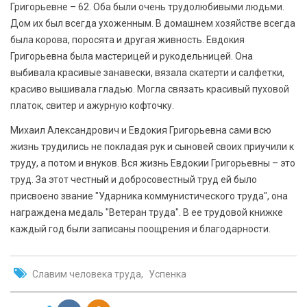
Григорьевне – 62. Оба были очень трудолюбивыми людьми.
Дом их был всегда ухоженным. В домашнем хозяйстве всегда
была корова, поросята и другая живность. Евдокия
Григорьевна была мастерицей и рукодельницей. Она
выбивала красивые занавески, вязала скатерти и салфетки,
красиво вышивала гладью. Могла связать красивый пуховой
платок, свитер и ажурную кофточку.
Михаил Александрович и Евдокия Григорьевна сами всю
жизнь трудились не покладая рук и сыновей своих приучили к
труду, а потом и внуков. Вся жизнь Евдокии Григорьевны – это
труд. За этот честный и добросовестный труд ей было
присвоено звание "Ударника коммунистического труда", она
награждена медаль "Ветеран труда". В ее трудовой книжке
каждый год были записаны поощрения и благодарности.
Славим человека труда
Успенка