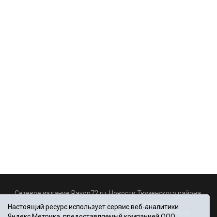
Сетевое издание Rayon72.ru. Новости Тюменского района.
Электронная почта:
Rayon72@yandex.ru
Настоящий ресурс использует сервис веб-аналитики
Регистрационный номер СМИ Эл № ФС77-67956 от
Яндекс.Метрика, предоставляемый компанией ООО