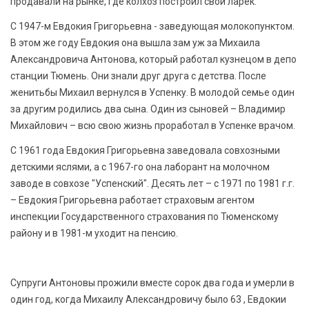
продавали на рынке, где колхоз построил свой ларек.
С 1947-м Евдокия Григорьевна - заведующая молокопунктом.
В этом же году Евдокия она вышла зам уж за Михаила
Александровича Антонова, который работал кузнецом в депо
станции Тюмень. Они знали друг друга с детства. После
женитьбы Михаил вернулся в Успенку. В молодой семье один
за другим родились два сына. Один из сыновей – Владимир
Михайлович – всю свою жизнь проработал в Успенке врачом.
С 1961 года Евдокия Григорьевна заведовала совхозными
детскими яслями, а с 1967-го она лаборант на молочном
заводе в совхозе "Успенский". Десять лет – с 1971 по 1981 г.г.
– Евдокия Григорьевна работает страховым агентом
инспекции Государственного страхования по Тюменскому
району и в 1981-м уходит на пенсию.
Супруги Антоновы прожили вместе сорок два года и умерли в
один год, когда Михаилу Александровичу было 63 , Евдокии