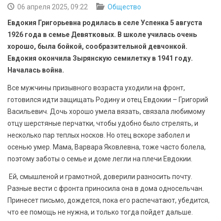
БЕЗОПАСНОСТЬ
06 апреля 2025, 09:22
Общество
Евдокия Григорьевна родилась в селе Успенка 5 августа
СПОРТ
1926 года в семье Девятковых. В школе училась очень
хорошо, была бойкой, сообразительной девчонкой.
АРХИВ PDF
Евдокия окончила Зырянскую семилетку в 1941 году.
Началась война.
Все мужчины призывного возраста уходили на фронт,
готовился идти защищать Родину и отец Евдокии – Григорий
Васильевич. Дочь хорошо умела вязать, связала любимому
отцу шерстяные перчатки, чтобы удобно было стрелять, и
несколько пар теплых носков. Но отец вскоре заболел и
осенью умер. Мама, Варвара Яковлевна, тоже часто болела,
поэтому заботы о семье и доме легли на плечи Евдокии.
Ей, смышленой и грамотной, доверили разносить почту.
Разные вести с фронта приносила она в дома односельчан.
Принесет письмо, дождется, пока его распечатают, убедится,
что ее помощь не нужна, и только тогда пойдет дальше.