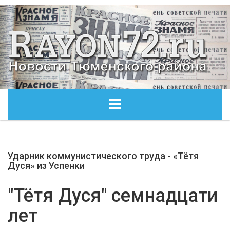
ГЛАВНАЯ
Ударник коммунистического труда - «Тётя
ОБЩЕСТВО
Дуся» из Успенки
ЭКОНОМИКА
"Тётя Дуся" семнадцати
лет
КУЛЬТУРА