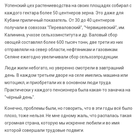
Успенский цех растениеводства на своих площадях собирал с
каждого гектара более 50 центнеров зерна. Это даже для
Кубани приличный показатель. От 30 до 40 центнеров
получали в совхозах "Переваловский", "Червишевский", им.
Калинина, учхозе сельхозинститута и др. Валовый сбор
овощей составлял более 600 тысяч тонн, две трети из них
отправляли на север области, нефтяникам и газовикам.
Селяне ежегодно увеличивали сбор сельхозпродукции.
Люди жили небогато, но уверенно смотрели в завтрашний
день. В каждом третьем дворе на селе имелись машина или
мотоцикл, и приобретали их в основном люди труда.
Практически у каждого пенсионера была какая-то заначка на
"чёрный день".
Конечно, проблемы были, но говорить, что в эти годы всё было
плохо, тоже нельзя. Не мне одному жаль, что распалась такая
огромная страна, которую мы искренне любили и во имя
которой совершали трудовые подвиги.