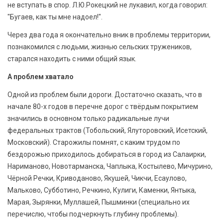
не вступать в спор. Л.Ю.Рокецкий не лукавил, когда говорил:
"Бугаев, как ты мне надоел!".
Через два года я окончательно вник в проблемы территории,
познакомился с людьми, жизнью сельских тружеников,
старался находить с ними общий язык.
А проблем хватало
Одной из проблем были дороги. Достаточно сказать, что в
начале 80-х годов в перечне дорог с твёрдым покрытием
значились в основном только радикальные лучи
федеральных трактов (Тобольский, Ялуторовский, Исетский,
Московский). Старожилы помнят, с каким трудом по
бездорожью приходилось добираться в город из Салаирки,
Нариманово, Новотарманска, Чаплыка, Костылево, Мичурино,
Чёрной Речки, Криводаново, Якушей, Чикчи, Есаулово,
Мальково, Субботино, Речкино, Кулиги, Каменки, Янтыка,
Марая, Зырянки, Муллашей, Пышминки (специально их
перечислю, чтобы подчеркнуть глубину проблемы).