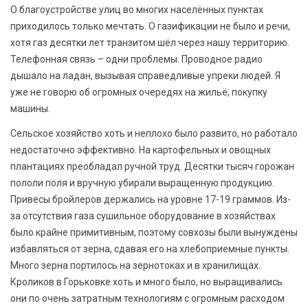
О благоустройстве улиц во многих населённых пунктах
приходилось только мечтать. О газификации не было и речи,
хотя газ десятки лет транзитом шёл через нашу территорию.
Телефонная связь – одни проблемы. Проводное радио
дышало на ладан, вызывая справедливые упреки людей. Я
уже не говорю об огромных очередях на жильё, покупку
машины.
Сельское хозяйство хоть и неплохо было развито, но работало
недостаточно эффективно. На картофельных и овощных
плантациях преобладал ручной труд. Десятки тысяч горожан
пололи поля и вручную убирали выращенную продукцию.
Привесы бройлеров держались на уровне 17-19 граммов. Из-
за отсутствия газа сушильное оборудование в хозяйствах
было крайне примитивным, поэтому совхозы были вынуждены
избавляться от зерна, сдавая его на хлебоприемные пункты.
Много зерна портилось на зернотоках и в хранилищах.
Кроликов в Горьковке хоть и много было, но выращивались
они по очень затратным технологиям с огромным расходом