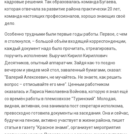
кадровые решения. Так образовалась команда Бугаева,
которая отвечала за развитие района практически 20 лет,
команда настоящих профессионалов, хорошо знающих своё
дело.
Особенно трудными были первые годы работы. Первое, с чем
я столкнулся, – большой объём входящей корреспонденции,
каждый документ надо было прочитать, отреагировать,
поручить исполнение. Выручил Кирилл Кириллович
Десятников, опытный аппаратчик. Зайдя как-то поздно
вечером и увидев мой стол, заваленный бумагами, сказал:
"Валерий Алексеевич, не мучайтесь. Не знаете, как решить
вопрос – отписывайте его мне". Ценным работником
оказалась и Лариса Николаевна Войнова, которую я знал ещё
со времён работы в племсовхозе "Туринский". Молодая,
видная, активная, она занимала пост секретаря исполкома,
превосходно готовила документы на заседания. Она и сейчас,
будучи на пенсии, активно участвует в жизни района, пишет
статьи в газету "Красное знамя", организует мероприятия