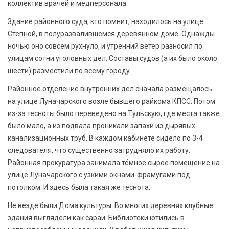
коллектив врачей и медперсонала.
Здание районного суда, кто помнит, находилось на улице
Степной, в полуразвалившемся деревянном доме. Однажды
ночью оно совсем рухнуло, и утренний ветер разносил по
улицам сотни уголовных дел. Составы судов (а их было около
шести) разместили по всему городу.
Районное отделение внутренних дел сначала размещалось
на улице Луначарского возле бывшего райкома КПСС. Потом
из-за тесноты было переведено на Тульскую, где места также
было мало, а из подвала проникали запахи из дырявых
канализационных труб. В каждом кабинете сидело по 3-4
следователя, что существенно затрудняло их работу.
Районная прокуратура занимала тёмное сырое помещение на
улице Луначарского с узкими окнами-фрамугами под
потолком. И здесь была такая же теснота.
Не везде были Дома культуры. Во многих деревнях клубные
здания выглядели как сараи. Библиотеки ютились в