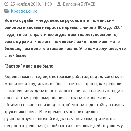
БЕЗОПАСНОСТЬ
25 ноября 2018, 11:00
Валерий БУГАЕВ
Краеведение
СПОРТ
Волею судьбы мне довелось руководить Тюменским
районом в весьма непростое время: с начала 80-х до 2001
АРХИВ PDF
года, то есть практически два десятка лет, возможно,
самых драматических. Тюменский район для меня – это
больше, чем просто отрезок жизни. Это самое лучшее, что
в ней было.
"Застоя" у нас и не было…
Хорошо помню людей, с которыми работал, видел, как они, не
жалея себя, трудились во благо района, страны, как решали
сложнейшие задачи переходного периода, пытаясь сгладить
последствия реформирования, сохранить коллективы,
объёмы сельхозпроизводства, обеспечить достойную жизнь
тружеников села. В те времена мне приходилось,
руководствуясь логикой и здравым смыслом, принимать
непростые решения (порой противоречащие действующему