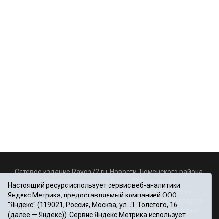
Сетевое издание Rayon72.ru. Новости Тюменского района.
Электронная почта:
Rayon72@yandex.ru
Настоящий ресурс использует сервис веб-аналитики
Регистрационный номер СМИ Эл № ФС77-67956 от
Яндекс.Метрика, предоставляемый компанией ООО
06.12.2016г., выдано Федеральной службой по надзору в
"Яндекс" (119021, Россия, Москва, ул. Л. Толстого, 16
сфере связи, информационных технологий и массовых
(далее — Яндекс)). Сервис Яндекс.Метрика использует