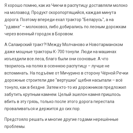
Я хорошо помню, как из Чикчи в распутицу доставляли молоко
на молзавод. Продукт скоропортящийся, каждая минута
дорога. Поэтому впереди ехал трактор "Беларусь", а на
"удавке" – молоковоз, либо добирались по лесным дорожкам
через военный городок в Боровом.
А Салаирский тракт?! Между Молчаново и Новотарманском
даже мощные тракторы К-700 тонули. Люди на машинах
изъездили все леса, благо были они сосновые. А что
творилось на полях в осеннюю распутицу – лучше не
вспоминать. На подъёме от Мичурино в сторону Чёрной Речки
дорожные строители две "вертушки" щебня насыпали – всё
тонуло, как в бездне. Затем кто-то из дорожников предложил
забутить крупным камнем. Целый эшелон камня пришлось
вбить в эту грязь, только после этого дорога перестала
проваливаться и держится до сих пор.
Предстояло решать и многие другие годами нерешённые
проблемы.