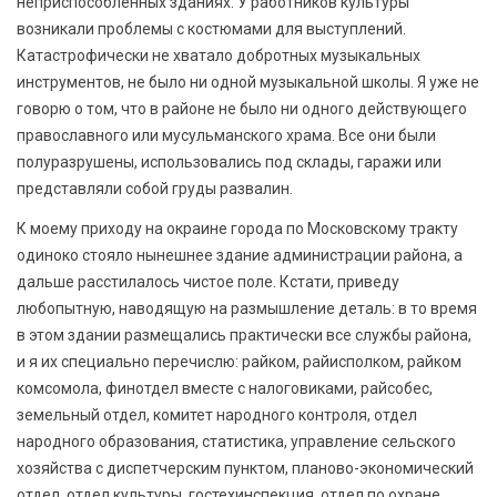
неприспособленных зданиях. У работников культуры
возникали проблемы с костюмами для выступлений.
Катастрофически не хватало добротных музыкальных
инструментов, не было ни одной музыкальной школы. Я уже не
говорю о том, что в районе не было ни одного действующего
православного или мусульманского храма. Все они были
полуразрушены, использовались под склады, гаражи или
представляли собой груды развалин.
К моему приходу на окраине города по Московскому тракту
одиноко стояло нынешнее здание администрации района, а
дальше расстилалось чистое поле. Кстати, приведу
любопытную, наводящую на размышление деталь: в то время
в этом здании размещались практически все службы района,
и я их специально перечислю: райком, райисполком, райком
комсомола, финотдел вместе с налоговиками, райсобес,
земельный отдел, комитет народного контроля, отдел
народного образования, статистика, управление сельского
хозяйства с диспетчерским пунктом, планово-экономический
отдел, отдел культуры, гостехинспекция, отдел по охране