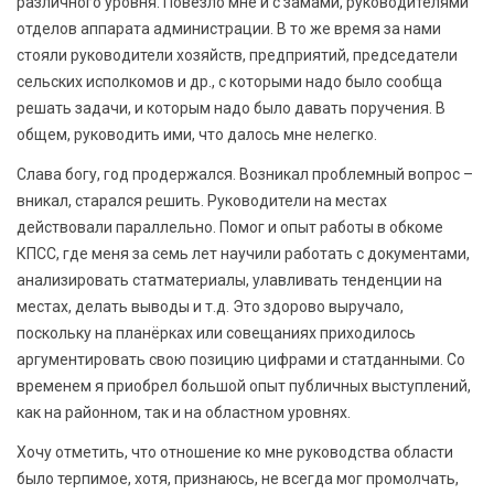
различного уровня. Повезло мне и с замами, руководителями
отделов аппарата администрации. В то же время за нами
стояли руководители хозяйств, предприятий, председатели
сельских исполкомов и др., с которыми надо было сообща
решать задачи, и которым надо было давать поручения. В
общем, руководить ими, что далось мне нелегко.
Слава богу, год продержался. Возникал проблемный вопрос –
вникал, старался решить. Руководители на местах
действовали параллельно. Помог и опыт работы в обкоме
КПСС, где меня за семь лет научили работать с документами,
анализировать статматериалы, улавливать тенденции на
местах, делать выводы и т.д. Это здорово выручало,
поскольку на планёрках или совещаниях приходилось
аргументировать свою позицию цифрами и статданными. Со
временем я приобрел большой опыт публичных выступлений,
как на районном, так и на областном уровнях.
Хочу отметить, что отношение ко мне руководства области
было терпимое, хотя, признаюсь, не всегда мог промолчать,