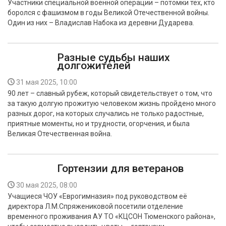
Участники специальной военной операции – потомки тех, кто
БЕЗОПАСНОСТЬ
боролся с фашизмом в годы Великой Отечественной войны.
Один из них – Владислав Набока из деревни Дударева.
СПОРТ
Разные судьбы наших
АРХИВ PDF
долгожителей
31 мая 2025, 10:00
90 лет – славный рубеж, который свидетельствует о том, что
за такую долгую прожитую человеком жизнь пройдено много
разных дорог, на которых случались не только радостные,
приятные моменты, но и трудности, огорчения, и была
Великая Отечественная война.
Гортензии для ветеранов
30 мая 2025, 08:00
Учащиеся ЧОУ «Еврогимназия» под руководством её
директора Л.М.Спряжениковой посетили отделение
временного проживания АУ ТО «КЦСОН Тюменского района»,