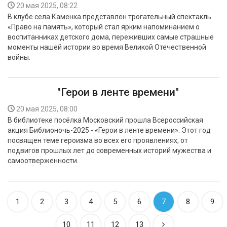
20 мая 2025, 08:22
В клубе села Каменка представлен трогательный спектакль
«Право на память», который стал ярким напоминанием о
воспитанниках детского дома, переживших самые страшные
моменты нашей истории во время Великой Отечественной
войны.
"Герои в ленте времени"
20 мая 2025, 08:00
В библиотеке посёлка Московский прошла Всероссийская
акция Библионочь-2025 - «Герои в ленте времени». Этот год
посвящен теме героизма во всех его проявлениях, от
подвигов прошлых лет до современных историй мужества и
самоотверженности.
1
2
3
4
5
6
7
8
9
10
11
12
13