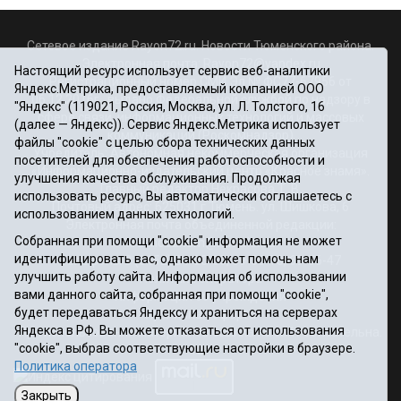
Сетевое издание Rayon72.ru. Новости Тюменского района.
Электронная почта:
Rayon72@yandex.ru
Настоящий ресурс использует сервис веб-аналитики
Регистрационный номер СМИ Эл № ФС77-67956 от
Яндекс.Метрика, предоставляемый компанией ООО
06.12.2016г., выдано Федеральной службой по надзору в
"Яндекс" (119021, Россия, Москва, ул. Л. Толстого, 16
сфере связи, информационных технологий и массовых
(далее — Яндекс)). Сервис Яндекс.Метрика использует
коммуникаций (Роскомнадзор)
файлы "cookie" с целью сбора технических данных
Учредитель: Автономная некоммерческая организация
посетителей для обеспечения работоспособности и
«Информационно-издательский центр «Красное знамя».
улучшения качества обслуживания. Продолжая
Главный редактор Некрасова Т. В.
использовать ресурс, Вы автоматически соглашаетесь с
Почтовый адрес: 625031 г.Тюмень. ул. Шишкова, 6
использованием данных технологий.
Электронная почта объединенной редакции:
Собранная при помощи "cookie" информация не может
krasnoeznam@rambler.ru
идентифицировать вас, однако может помочь нам
Телефоны 8 (3452) 34-80-60, 69-56-73, 69-56-47
улучшить работу сайта. Информация об использовании
Политика оператора
вами данного сайта, собранная при помощи "cookie",
Информация об учреждении
будет передаваться Яндексу и храниться на серверах
Публичная оферта
Яндекса в РФ. Вы можете отказаться от использования
При использовании материалов ссылка на сайт обязательна.
"cookie", выбрав соответствующие настройки в браузере.
12+
Политика оператора
Закрыть