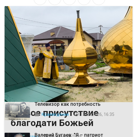
ВЫБОР РЕДАКЦИИ
Телевизор как потребность
Живое присутствие
Краеведение
13 06 2026, 16:35
благодати Божьей
Валерий Бугаев: "Я – патриот
Общество
06 августа 2026