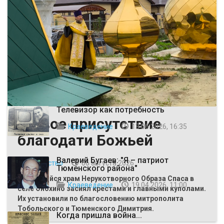
ВЫБОР РЕДАКЦИИ
Телевизор как потребность
Живое присутствие
Краеведение
13 06 2026, 16:35
благодати Божьей
Валерий Бугаев: "Я – патриот
Общество
06 августа 2026
Тюменского района"
Строящийся храм Нерукотворного Образа Спаса в
Краеведение
19 04 2026, 11:00
селе Онохино засиял крестами и главными куполами.
Их установили по благословению митрополита
Тобольского и Тюменского Димитрия.
Когда пришла война...