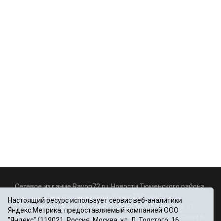
Сетевое издание Rayon72.ru. Новости Тюменского района.
Электронная почта:
Rayon72@yandex.ru
Настоящий ресурс использует сервис веб-аналитики
Регистрационный номер СМИ Эл № ФС77-67956 от
Яндекс.Метрика, предоставляемый компанией ООО
06.12.2016г., выдано Федеральной службой по надзору в
"Яндекс" (119021, Россия, Москва, ул. Л. Толстого, 16