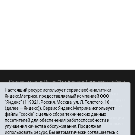
Сетевое издание Rayon72.ru. Новости Тюменского района.
Электронная почта:
Rayon72@yandex.ru
Настоящий ресурс использует сервис веб-аналитики
Регистрационный номер СМИ Эл № ФС77-67956 от
Яндекс.Метрика, предоставляемый компанией ООО
06.12.2016г., выдано Федеральной службой по надзору в
"Яндекс" (119021, Россия, Москва, ул. Л. Толстого, 16
сфере связи, информационных технологий и массовых
(далее — Яндекс)). Сервис Яндекс.Метрика использует
коммуникаций (Роскомнадзор)
файлы "cookie" с целью сбора технических данных
Учредитель: Автономная некоммерческая организация
посетителей для обеспечения работоспособности и
«Информационно-издательский центр «Красное знамя».
улучшения качества обслуживания. Продолжая
Главный редактор Некрасова Т. В.
использовать ресурс, Вы автоматически соглашаетесь с