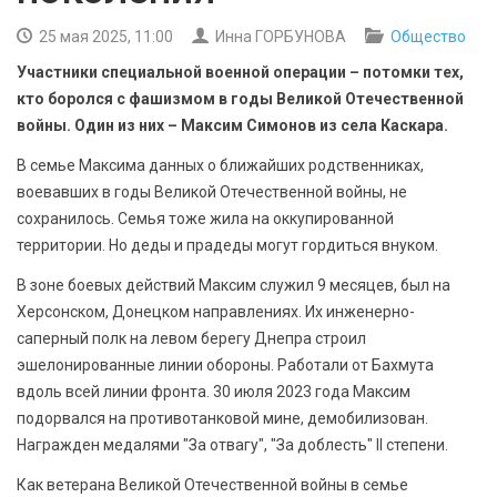
БЕЗОПАСНОСТЬ
25 мая 2025, 11:00
Инна ГОРБУНОВА
Общество
СПОРТ
Участники специальной военной операции – потомки тех,
кто боролся с фашизмом в годы Великой Отечественной
АРХИВ PDF
войны. Один из них – Максим Симонов из села Каскара.
В семье Максима данных о ближайших родственниках,
воевавших в годы Великой Отечественной войны, не
сохранилось. Семья тоже жила на оккупированной
территории. Но деды и прадеды могут гордиться внуком.
В зоне боевых действий Максим служил 9 месяцев, был на
Херсонском, Донецком направлениях. Их инженерно-
саперный полк на левом берегу Днепра строил
эшелонированные линии обороны. Работали от Бахмута
вдоль всей линии фронта. 30 июля 2023 года Максим
подорвался на противотанковой мине, демобилизован.
Награжден медалями "За отвагу", "За доблесть" II степени.
Как ветерана Великой Отечественной войны в семье