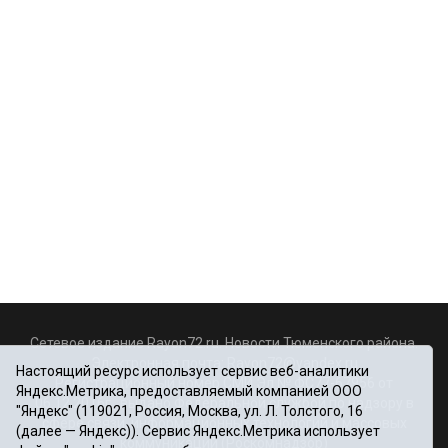
Сетевое издание Rayon72.ru. Новости Тюменского района.
Электронная почта:
Rayon72@yandex.ru
Настоящий ресурс использует сервис веб-аналитики
Регистрационный номер СМИ Эл № ФС77-67956 от
Яндекс.Метрика, предоставляемый компанией ООО
06.12.2016г., выдано Федеральной службой по надзору в
"Яндекс" (119021, Россия, Москва, ул. Л. Толстого, 16
сфере связи, информационных технологий и массовых
(далее — Яндекс)). Сервис Яндекс.Метрика использует
коммуникаций (Роскомнадзор)