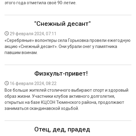
этого года отметила своё 90-летие.
БЕЗОПАСНОСТЬ
СПОРТ
"Снежный десант"
АРХИВ PDF
29 февраля 2024, 07:11
«Серебряные» волонтеры села Горьковка провели ежегодную
акцию «Снежный десант». Они убрали снег у памятника
павшим воинам.
Физкульт-привет!
16 февраля 2024, 08:22
Все больше жителей столичного выбирают спорт и здоровый
образ жизни. Участники клубов активного долголетия,
открытых на базе КЦСОН Тюменского района, продолжают
заниматься скандинавской ходьбой.
Отец, дед, прадед