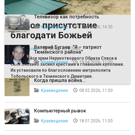
ВЫБОР РЕДАКЦИИ
Телевизор как потребность
Живое присутствие
Краеведение
13 06 2026, 16:35
благодати Божьей
Валерий Бугаев: "Я – патриот
Общество
06 августа 2026
Тюменского района"
Строящийся храм Нерукотворного Образа Спаса в
Краеведение
19 04 2026, 11:00
селе Онохино засиял крестами и главными куполами.
Их установили по благословению митрополита
Тобольского и Тюменского Димитрия.
Когда пришла война...
Краеведение
08 02 2026, 11:00
Компьютерный рывок
Краеведение
18 01 2026, 11:00