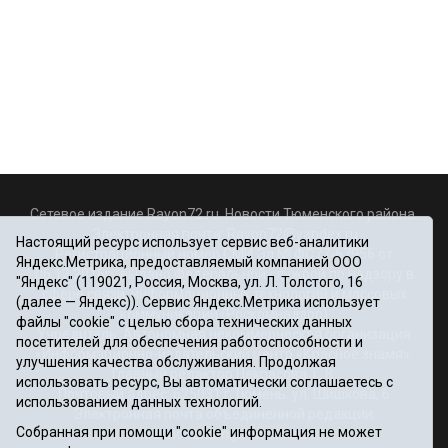
Сетевое издание Rayon72.ru. Новости Тюменского района.
Электронная почта:
Rayon72@yandex.ru
Настоящий ресурс использует сервис веб-аналитики
Регистрационный номер СМИ Эл № ФС77-67956 от
Яндекс.Метрика, предоставляемый компанией ООО
06.12.2016г., выдано Федеральной службой по надзору в
"Яндекс" (119021, Россия, Москва, ул. Л. Толстого, 16
сфере связи, информационных технологий и массовых
(далее — Яндекс)). Сервис Яндекс.Метрика использует
коммуникаций (Роскомнадзор)
файлы "cookie" с целью сбора технических данных
Учредитель: Автономная некоммерческая организация
посетителей для обеспечения работоспособности и
«Информационно-издательский центр «Красное знамя».
улучшения качества обслуживания. Продолжая
Главный редактор Некрасова Т. В.
использовать ресурс, Вы автоматически соглашаетесь с
Почтовый адрес: 625031 г.Тюмень. ул. Шишкова, 6
использованием данных технологий.
Электронная почта объединенной редакции:
Собранная при помощи "cookie" информация не может
krasnoeznam@rambler.ru