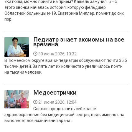
«Катюша, можно прийти на приём? Кашель замучил...» - с
БЕЗОПАСНОСТЬ
этого звонка началась история, которую фельдшер
Областной больницы №19, Екатерина Миллер, помнит до сих
СПОРТ
пор.
АРХИВ PDF
Педиатр знает аксиомы на все
времена
30 июня 2026, 10:32
В Тюменском округе врачи-педиатры обслуживают почти 35,5
тысячи детей. За пять лет их количество увеличилось почти
на тысячи человек.
Медсестрички
21 июня 2026, 12:04
Сложно представить себе наше
здравоохранение без медицинской сестры, ведь именно она
выполняет все назначения врача.