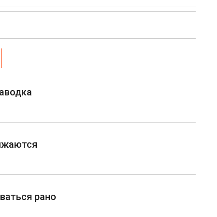
паводка
ижаются
иваться рано