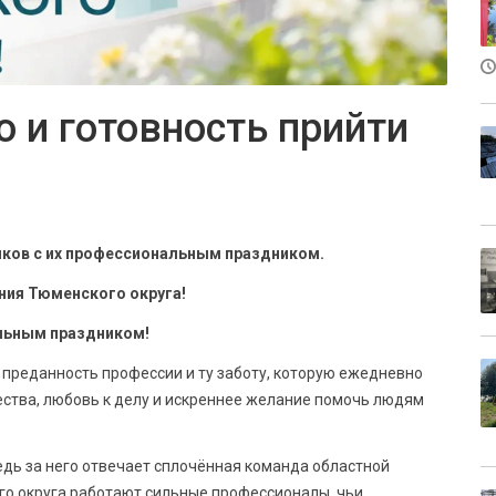
о и готовность прийти
иков с их профессиональным праздником.
ния Тюменского округа!
альным праздником!
а преданность профессии и ту заботу, которую ежедневно
ства, любовь к делу и искреннее желание помочь людям
едь за него отвечает сплочённая команда областной
го округа работают сильные профессионалы, чьи