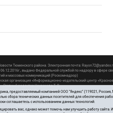
Новости Тюменского района. Электронная почта:
Rayon72@yandex.r
06.12.2016г., выдано Федеральной службой по надзору в сфере с
гий и массовых коммуникаций (Роскомнадзор)
ская организация «Информационно-издательский центр «Красное
Главный редактор Некрасова Т. В.
вый адрес: 625031 г.Тюмень. ул. Шишкова, 6
ика, предоставляемый компанией ООО "Яндекс" (119021, Россия, Мо
чта объединенной редакции: krasnoeznam@rambler.ru
целью сбора технических данных посетителей для обеспечения раб
фоны 8 (3452) 34-80-60, 69-56-73, 69-56-47
ски соглашаетесь с использованием данных технологий.
Политика оператора
цировать вас, однако может помочь нам улучшить работу сайта.
Информация об учреждении