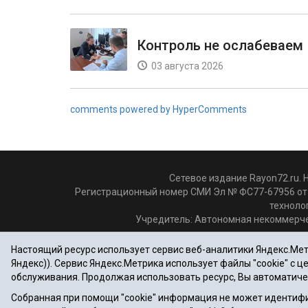
Контроль не ослабеваем
03 августа 2026
comments powered by HyperComments
Сетевое издание Rayon72.ru. 
Регистрационный номер СМИ Эл № ФС77-67956 от 
техноло
Учредитель: Автономная некоммерче
Почто
Настоящий ресурс использует сервис веб-аналитики Яндекс.Метр
Электронная по
Яндекс)). Сервис Яндекс.Метрика использует файлы "cookie" с 
Теле
обслуживания. Продолжая использовать ресурс, Вы автоматиче
Собранная при помощи "cookie" информация не может идентифи