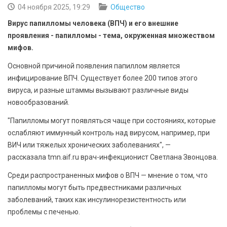
БЕЗОПАСНОСТЬ
04 ноября 2025, 19:29
Общество
Вирус папилломы человека (ВПЧ) и его внешние
СПОРТ
проявления - папилломы - тема, окруженная множеством
мифов.
АРХИВ PDF
Основной причиной появления папиллом является
инфицирование ВПЧ. Существует более 200 типов этого
вируса, и разные штаммы вызывают различные виды
новообразований.
"Папилломы могут появляться чаще при состояниях, которые
ослабляют иммунный контроль над вирусом, например, при
ВИЧ или тяжелых хронических заболеваниях", —
рассказала tmn.aif.ru врач-инфекционист Светлана Звонцова.
Среди распространенных мифов о ВПЧ — мнение о том, что
папилломы могут быть предвестниками различных
заболеваний, таких как инсулинорезистентность или
проблемы с печенью.