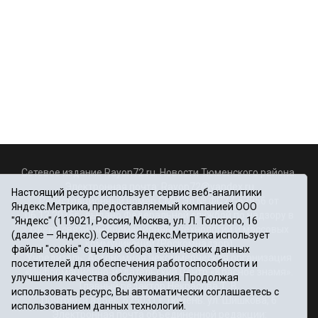
Сетевое издание Rayon72.ru. Новости Тюменского района.
Электронная почта:
Rayon72@yandex.ru
Настоящий ресурс использует сервис веб-аналитики
Регистрационный номер СМИ Эл № ФС77-67956 от
Яндекс.Метрика, предоставляемый компанией ООО
06.12.2016г., выдано Федеральной службой по надзору в
"Яндекс" (119021, Россия, Москва, ул. Л. Толстого, 16
сфере связи, информационных технологий и массовых
(далее — Яндекс)). Сервис Яндекс.Метрика использует
коммуникаций (Роскомнадзор)
файлы "cookie" с целью сбора технических данных
Учредитель: Автономная некоммерческая организация
посетителей для обеспечения работоспособности и
«Информационно-издательский центр «Красное знамя».
улучшения качества обслуживания. Продолжая
Главный редактор Некрасова Т. В.
использовать ресурс, Вы автоматически соглашаетесь с
Почтовый адрес: 625031 г.Тюмень. ул. Шишкова, 6
использованием данных технологий.
Электронная почта объединенной редакции: