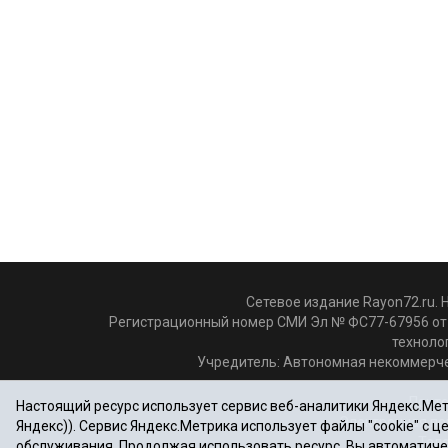
Сетевое издание Rayon72.ru. 
Регистрационный номер СМИ Эл № ФС77-67956 от 
техноло
Учредитель: Автономная некоммерче
Почто
Настоящий ресурс использует сервис веб-аналитики Яндекс.Метр
Электронная по
Яндекс)). Сервис Яндекс.Метрика использует файлы "cookie" с 
Теле
обслуживания. Продолжая использовать ресурс, Вы автоматиче