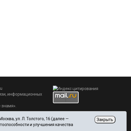
u
вязи, информационных
 знамя».
сква, ул. Л. Толстого, 16 (далее —
Закрыть
отоспособности и улучшения качества