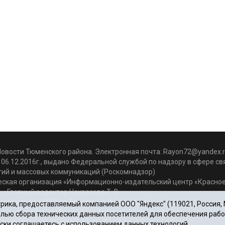
Новости Тюменского района. Электронная почта:
Rayon72@yandex.r
06.12.2016г., выдано Федеральной службой по надзору в сфере с
гий и массовых коммуникаций (Роскомнадзор)
ская организация «Информационно-издательский центр «Красное
Главный редактор Некрасова Т. В.
вый адрес: 625031 г.Тюмень. ул. Шишкова, 6
ика, предоставляемый компанией ООО "Яндекс" (119021, Россия, Мо
чта объединенной редакции: krasnoeznam@rambler.ru
целью сбора технических данных посетителей для обеспечения раб
фоны 8 (3452) 34-80-60, 69-56-73, 69-56-47
ски соглашаетесь с использованием данных технологий.