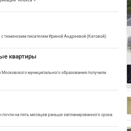
икация "Алекса"».
 с тюменским писателем Ириной Андреевой (Катовой).
вые квартиры
из Московского муниципального образования получили
а
н почти на пять месяцев раньше запланированного срока.