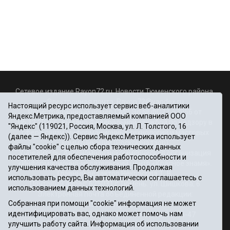
Сетевое издание Rayon72.ru. Новости Тюменского района.
Электронная почта:
Rayon72@yandex.ru
Настоящий ресурс использует сервис веб-аналитики
Регистрационный номер СМИ Эл № ФС77-67956 от
Яндекс.Метрика, предоставляемый компанией ООО
06.12.2016г., выдано Федеральной службой по надзору в
"Яндекс" (119021, Россия, Москва, ул. Л. Толстого, 16
сфере связи, информационных технологий и массовых
(далее — Яндекс)). Сервис Яндекс.Метрика использует
коммуникаций (Роскомнадзор)
файлы "cookie" с целью сбора технических данных
Учредитель: Автономная некоммерческая организация
посетителей для обеспечения работоспособности и
«Информационно-издательский центр «Красное знамя».
улучшения качества обслуживания. Продолжая
Главный редактор Некрасова Т. В.
использовать ресурс, Вы автоматически соглашаетесь с
Почтовый адрес: 625031 г.Тюмень. ул. Шишкова, 6
использованием данных технологий.
Электронная почта объединенной редакции:
Собранная при помощи "cookie" информация не может
krasnoeznam@rambler.ru
идентифицировать вас, однако может помочь нам
Телефоны 8 (3452) 34-80-60, 69-56-73, 69-56-47
улучшить работу сайта. Информация об использовании
Политика оператора