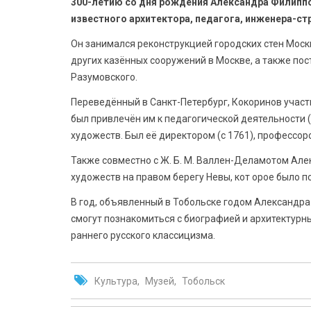
300-летию со дня рождения Александра Филиппов
известного архитектора, педагога, инженера-ст
Он занимался реконструкцией городских стен Моск
других казённых сооружений в Москве, а также пос
Разумовского.
Переведённый в Санкт-Петербург, Кокоринов участ
был привлечён им к педагогической деятельности (
художеств. Был её директором (с 1761), профессоро
Также совместно с Ж. Б. М. Валлен-Деламотом Ал
художеств на правом берегу Невы, кот орое было по
В год, объявленный в Тобольске годом Александра
смогут познакомиться с биографией и архитектурн
раннего русского классицизма.
Культура
Музей
Тобольск