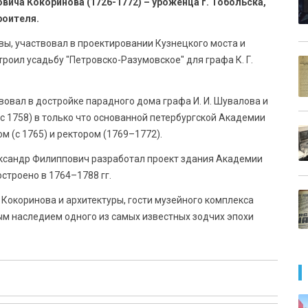
ича Кокоринова (1726-1772) – уроженца г. Тобольска,
роителя.
вы, участвовал в проектировании Кузнецкого моста и
троил усадьбу "Петровско-Разумовское" для графа К. Г.
вовал в достройке парадного дома графа И. И. Шувалова и
с 1758) в только что основанной петербургской Академии
м (с 1765) и ректором (1769–1772).
ександр Филиппович разработал проект здания Академии
строено в 1764–1788 гг.
 Кокоринова и архитектуры, гости музейного комплекса
ым наследием одного из самых известных зодчих эпохи