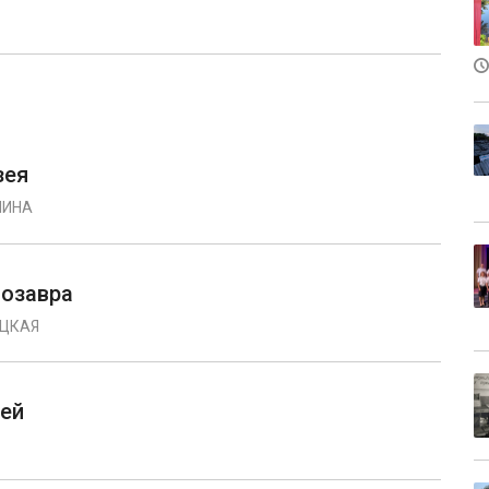
зея
ЛИНА
нозавра
АЦКАЯ
ней