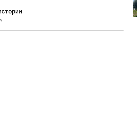
истории
А