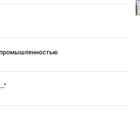
й промышленностью
…"