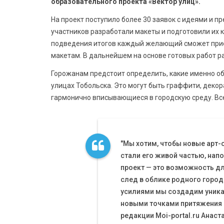
образовательного проекта «Вектор улиц».
На проект поступило более 30 заявок с идеями и 
участников разработали макеты и подготовили их к
подведения итогов каждый желающий сможет прис
макетам. В дальнейшем на основе готовых работ р
Горожанам предстоит определить, какие именно об
улицах Тобольска. Это могут быть граффити, декор
гармонично вписывающиеся в городскую среду. Все
"Мы хотим, чтобы новые арт-
стали его живой частью, нап
проект — это возможность д
след в облике родного город
усилиями мы создадим уника
новыми точками притяжения и
редакции Moi-portal.ru Анас