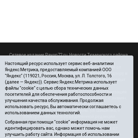
Сетевое издание Rayon72.ru. Новости Тюменского района.
Электронная почта:
Rayon72@yandex.ru
Настоящий ресурс использует сервис веб-аналитики
Регистрационный номер СМИ Эл № ФС77-67956 от
Яндекс.Метрика, предоставляемый компанией ООО
06.12.2016г., выдано Федеральной службой по надзору в
"Яндекс" (119021, Россия, Москва, ул. Л. Толстого, 16
сфере связи, информационных технологий и массовых
(далее — Яндекс)). Сервис Яндекс.Метрика использует
коммуникаций (Роскомнадзор)
файлы "cookie" с целью сбора технических данных
Учредитель: Автономная некоммерческая организация
посетителей для обеспечения работоспособности и
«Информационно-издательский центр «Красное знамя».
улучшения качества обслуживания. Продолжая
Главный редактор Некрасова Т. В.
использовать ресурс, Вы автоматически соглашаетесь с
Почтовый адрес: 625031 г.Тюмень. ул. Шишкова, 6
использованием данных технологий.
Электронная почта объединенной редакции:
Собранная при помощи "cookie" информация не может
krasnoeznam@rambler.ru
идентифицировать вас, однако может помочь нам
Телефоны 8 (3452) 34-80-60, 69-56-73, 69-56-47
улучшить работу сайта. Информация об использовании
Политика оператора