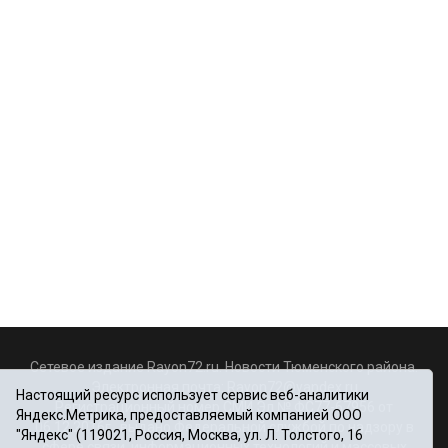
Сетевое издание Rayon72.ru. Новости Тюменского района.
Электронная почта:
Rayon72@yandex.ru
Настоящий ресурс использует сервис веб-аналитики
Регистрационный номер СМИ Эл № ФС77-67956 от
Яндекс.Метрика, предоставляемый компанией ООО
06.12.2016г., выдано Федеральной службой по надзору в
"Яндекс" (119021, Россия, Москва, ул. Л. Толстого, 16
сфере связи, информационных технологий и массовых