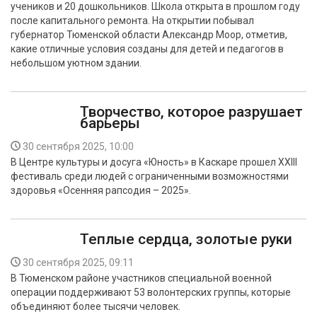
учеников и 20 дошкольников. Школа открыта в прошлом году
БЕЗОПАСНОСТЬ
после капитального ремонта. На открытии побывал
губернатор Тюменской области Александр Моор, отметив,
СПОРТ
какие отличные условия созданы для детей и педагогов в
небольшом уютном здании.
АРХИВ PDF
Творчество, которое разрушает
барьеры
30 сентября 2025, 10:00
В Центре культуры и досуга «Юность» в Каскаре прошел XXIII
фестиваль среди людей с ограниченными возможностями
здоровья «Осенняя рапсодия – 2025».
Теплые сердца, золотые руки
30 сентября 2025, 09:11
В Тюменском районе участников специальной военной
операции поддерживают 53 волонтерских группы, которые
объединяют более тысячи человек.