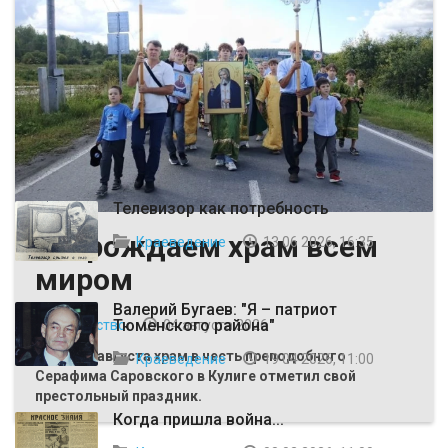
ВЫБОР РЕДАКЦИИ
Телевизор как потребность
Возрождаем храм всем
Краеведение
13 06 2026, 16:35
миром
Валерий Бугаев: "Я – патриот
Тюменского района"
Общество
04 августа 2026
Первого августа храм в честь преподобного
Краеведение
19 04 2026, 11:00
Серафима Саровского в Кулиге отметил свой
престольный праздник.
Когда пришла война...