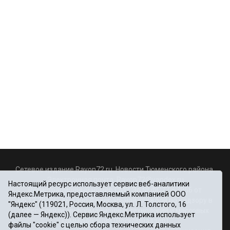
Сетевое издание Rayon72.ru. Новости Тюменского района.
Электронная почта:
Rayon72@yandex.ru
Настоящий ресурс использует сервис веб-аналитики
Регистрационный номер СМИ Эл № ФС77-67956 от
Яндекс.Метрика, предоставляемый компанией ООО
06.12.2016г., выдано Федеральной службой по надзору в
"Яндекс" (119021, Россия, Москва, ул. Л. Толстого, 16
сфере связи, информационных технологий и массовых
(далее — Яндекс)). Сервис Яндекс.Метрика использует
коммуникаций (Роскомнадзор)
файлы "cookie" с целью сбора технических данных