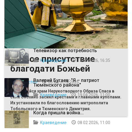
ВЫБОР РЕДАКЦИИ
Телевизор как потребность
Живое присутствие
Краеведение
13 06 2026, 16:35
благодати Божьей
Валерий Бугаев: "Я – патриот
Общество
06 августа 2026
Тюменского района"
Строящийся храм Нерукотворного Образа Спаса в
Краеведение
19 04 2026, 11:00
селе Онохино засиял крестами и главными куполами.
Их установили по благословению митрополита
Тобольского и Тюменского Димитрия.
Когда пришла война...
Краеведение
08 02 2026, 11:00