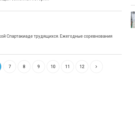
кой Спартакиаде трудящихся. Ежегодные соревнования
7
8
9
10
11
12