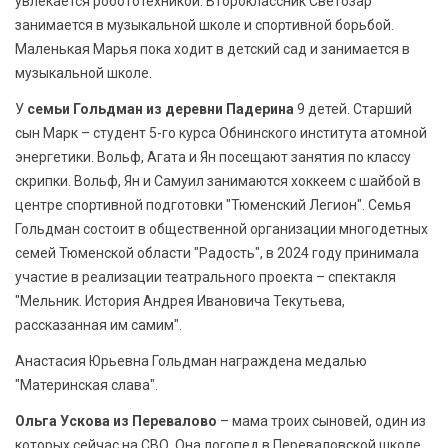
увлекается робототехникой. Второклассник Светозар
занимается в музыкальной школе и спортивной борьбой.
Маленькая Марья пока ходит в детский сад и занимается в
музыкальной школе.
У
семьи Гольдман из деревни Падерина
9 детей. Старший
сын Марк – студент 5-го курса Обнинского института атомной
энергетики. Вольф, Агата и Ян посещают занятия по классу
скрипки. Вольф, Ян и Самуил занимаются хоккеем с шайбой в
центре спортивной подготовки "Тюменский Легион". Семья
Гольдман состоит в общественной организации многодетных
семей Тюменской области "Радость", в 2024 году принимала
участие в реализации театрального проекта – спектакля
"Мельник. История Андрея Ивановича Текутьева,
рассказанная им самим".
Анастасия Юрьевна Гольдман награждена медалью
"Материнская слава".
Ольга Ускова из Перевалово
– мама троих сыновей, один из
которых сейчас на СВО. Она логопед в Переваловской школе.