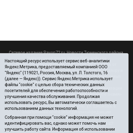
Сетевое издание Rayon72.ru. Новости Тюменского района.
Электронная почта:
Rayon72@yandex.ru
Настоящий ресурс использует сервис веб-аналитики
Регистрационный номер СМИ Эл № ФС77-67956 от
Яндекс.Метрика, предоставляемый компанией ООО
06.12.2016г., выдано Федеральной службой по надзору в
"Яндекс" (119021, Россия, Москва, ул. Л. Толстого, 16
сфере связи, информационных технологий и массовых
(далее — Яндекс)). Сервис Яндекс.Метрика использует
коммуникаций (Роскомнадзор)
файлы "cookie" с целью сбора технических данных
Учредитель: Автономная некоммерческая организация
посетителей для обеспечения работоспособности и
«Информационно-издательский центр «Красное знамя».
улучшения качества обслуживания. Продолжая
Главный редактор Некрасова Т. В.
использовать ресурс, Вы автоматически соглашаетесь с
Почтовый адрес: 625031 г.Тюмень. ул. Шишкова, 6
использованием данных технологий.
Электронная почта объединенной редакции:
Собранная при помощи "cookie" информация не может
krasnoeznam@rambler.ru
идентифицировать вас, однако может помочь нам
Телефоны 8 (3452) 34-80-60, 69-56-73, 69-56-47
улучшить работу сайта. Информация об использовании
Политика оператора