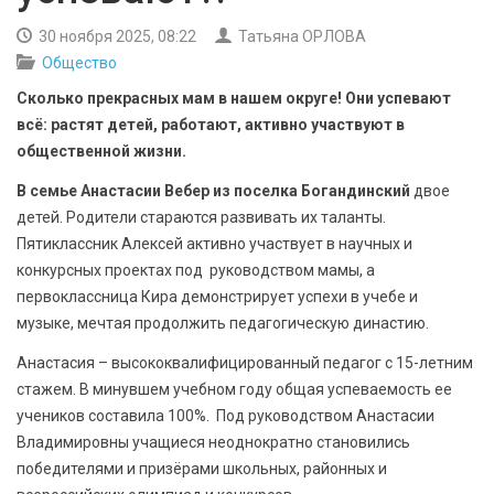
БЕЗОПАСНОСТЬ
30 ноября 2025, 08:22
Татьяна ОРЛОВА
Общество
СПОРТ
Сколько прекрасных мам в нашем округе! Они успевают
АРХИВ PDF
всё: растят детей, работают, активно участвуют в
общественной жизни.
В семье Анастасии Вебер из поселка Богандинский
двое
детей. Родители стараются развивать их таланты.
Пятиклассник Алексей активно участвует в научных и
конкурсных проектах под руководством мамы, а
первоклассница Кира демонстрирует успехи в учебе и
музыке, мечтая продолжить педагогическую династию.
Анастасия – высококвалифицированный педагог с 15-летним
стажем. В минувшем учебном году общая успеваемость ее
учеников составила 100%. Под руководством Анастасии
Владимировны учащиеся неоднократно становились
победителями и призёрами школьных, районных и