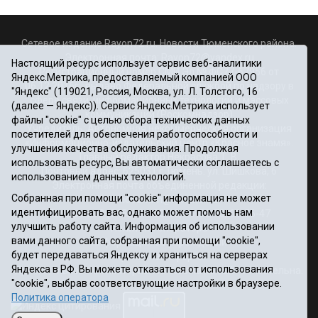
Сетевое издание Rayon72.ru. Новости Тюменского района.
Электронная почта:
Rayon72@yandex.ru
Настоящий ресурс использует сервис веб-аналитики
Регистрационный номер СМИ Эл № ФС77-67956 от
Яндекс.Метрика, предоставляемый компанией ООО
06.12.2016г., выдано Федеральной службой по надзору в
"Яндекс" (119021, Россия, Москва, ул. Л. Толстого, 16
сфере связи, информационных технологий и массовых
(далее — Яндекс)). Сервис Яндекс.Метрика использует
коммуникаций (Роскомнадзор)
файлы "cookie" с целью сбора технических данных
Учредитель: Автономная некоммерческая организация
посетителей для обеспечения работоспособности и
«Информационно-издательский центр «Красное знамя».
улучшения качества обслуживания. Продолжая
Главный редактор Некрасова Т. В.
использовать ресурс, Вы автоматически соглашаетесь с
Почтовый адрес: 625031 г.Тюмень. ул. Шишкова, 6
использованием данных технологий.
Электронная почта объединенной редакции:
Собранная при помощи "cookie" информация не может
krasnoeznam@rambler.ru
идентифицировать вас, однако может помочь нам
Телефоны 8 (3452) 34-80-60, 69-56-73, 69-56-47
улучшить работу сайта. Информация об использовании
Политика оператора
вами данного сайта, собранная при помощи "cookie",
Информация об учреждении
будет передаваться Яндексу и храниться на серверах
Публичная оферта
Яндекса в РФ. Вы можете отказаться от использования
При использовании материалов ссылка на сайт обязательна.
"cookie", выбрав соответствующие настройки в браузере.
12+
Политика оператора