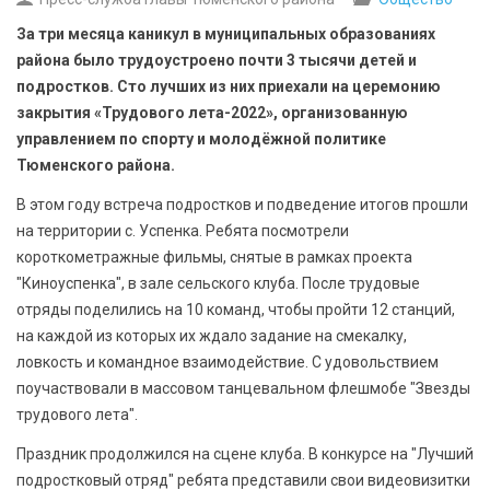
БЕЗОПАСНОСТЬ
За три месяца каникул в муниципальных образованиях
района было трудоустроено почти 3 тысячи детей и
СПОРТ
подростков. Сто лучших из них приехали на церемонию
закрытия «Трудового лета-2022», организованную
АРХИВ PDF
управлением по спорту и молодёжной политике
Тюменского района.
В этом году встреча подростков и подведение итогов прошли
на территории с. Успенка. Ребята посмотрели
короткометражные фильмы, снятые в рамках проекта
"Киноуспенка", в зале сельского клуба. После трудовые
отряды поделились на 10 команд, чтобы пройти 12 станций,
на каждой из которых их ждало задание на смекалку,
ловкость и командное взаимодействие. С удовольствием
поучаствовали в массовом танцевальном флешмобе "Звезды
трудового лета".
Праздник продолжился на сцене клуба. В конкурсе на "Лучший
подростковый отряд" ребята представили свои видеовизитки