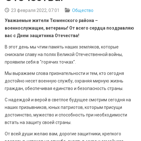
БЕЗОПАСНОСТЬ
23 февраля 2022, 07:01
Общество
СПОРТ
Уважаемые жители Тюменского района –
военнослужащие, ветераны! От всего сердца поздравляю
АРХИВ PDF
вас с Днем защитника Отечества!
В этот день мы чтим память наших земляков, которые
снискали славу на полях Великой Отечественной войны,
проявили себя в "горячих точках".
Мы выражаем слова признательности и тем, кто сегодня
достойно несет военную службу, охраняя мирную жизнь
граждан, обеспечивая единство и безопасность страны.
С надеждой и верой в светлое будущее смотрим сегодня на
наших призывников, юных патриотов, которым присущи
достоинство, мужество и способность при необходимости
встать на защиту своей страны.
От всей души желаю вам, дорогие защитники, крепкого