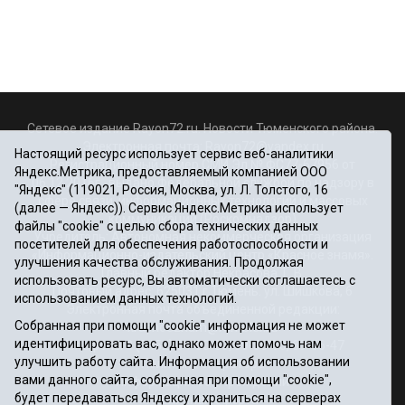
Сетевое издание Rayon72.ru. Новости Тюменского района.
Электронная почта:
Rayon72@yandex.ru
Настоящий ресурс использует сервис веб-аналитики
Регистрационный номер СМИ Эл № ФС77-67956 от
Яндекс.Метрика, предоставляемый компанией ООО
06.12.2016г., выдано Федеральной службой по надзору в
"Яндекс" (119021, Россия, Москва, ул. Л. Толстого, 16
сфере связи, информационных технологий и массовых
(далее — Яндекс)). Сервис Яндекс.Метрика использует
коммуникаций (Роскомнадзор)
файлы "cookie" с целью сбора технических данных
Учредитель: Автономная некоммерческая организация
посетителей для обеспечения работоспособности и
«Информационно-издательский центр «Красное знамя».
улучшения качества обслуживания. Продолжая
Главный редактор Некрасова Т. В.
использовать ресурс, Вы автоматически соглашаетесь с
Почтовый адрес: 625031 г.Тюмень. ул. Шишкова, 6
использованием данных технологий.
Электронная почта объединенной редакции:
Собранная при помощи "cookie" информация не может
krasnoeznam@rambler.ru
идентифицировать вас, однако может помочь нам
Телефоны 8 (3452) 34-80-60, 69-56-73, 69-56-47
улучшить работу сайта. Информация об использовании
Политика оператора
вами данного сайта, собранная при помощи "cookie",
Информация об учреждении
будет передаваться Яндексу и храниться на серверах
Публичная оферта