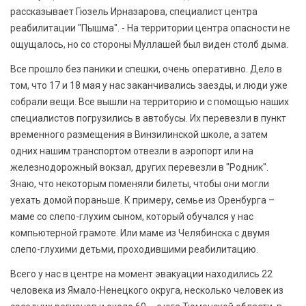
рассказывает Гюзель Ирназарова, специалист центра
реабилитации "Пышма". - На территории центра опасности не
ощущалось, но со стороны Муллашей был виден столб дыма.
Все прошло без паники и спешки, очень оперативно. Дело в
том, что 17 и 18 мая у нас заканчивались заезды, и люди уже
собрали вещи. Все вышли на территорию и с помощью наших
специалистов погрузились в автобусы. Их перевезли в пункт
временного размещения в Винзилинской школе, а затем
одних нашим транспортом отвезли в аэропорт или на
железнодорожный вокзал, других перевезли в "Родник".
Знаю, что некоторым поменяли билеты, чтобы они могли
уехать домой пораньше. К примеру, семье из Оренбурга –
маме со слепо-глухим сыном, который обучался у нас
компьютерной грамоте. Или маме из Челябинска с двумя
слепо-глухими детьми, проходившими реабилитацию.
Всего у нас в центре на момент эвакуации находились 22
человека из Ямало-Ненецкого округа, несколько человек из