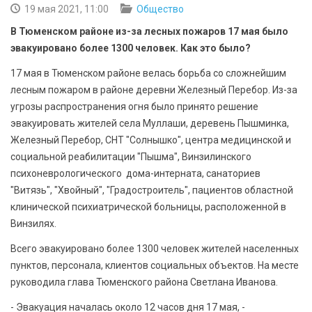
БЕЗОПАСНОСТЬ
19 мая 2021, 11:00
Общество
В Тюменском районе из-за лесных пожаров 17 мая было
СПОРТ
эвакуировано более 1300 человек. Как это было?
17 мая в Тюменском районе велась борьба со сложнейшим
АРХИВ PDF
лесным пожаром в районе деревни Железный Перебор. Из-за
угрозы распространения огня было принято решение
эвакуировать жителей села Муллаши, деревень Пышминка,
Железный Перебор, СНТ "Солнышко", центра медицинской и
социальной реабилитации "Пышма", Винзилинского
психоневрологического дома-интерната, санаториев
"Витязь", "Хвойный", "Градостроитель", пациентов областной
клинической психиатрической больницы, расположенной в
Винзилях.
Всего эвакуировано более 1300 человек жителей населенных
пунктов, персонала, клиентов социальных объектов. На месте
руководила глава Тюменского района Светлана Иванова.
- Эвакуация началась около 12 часов дня 17 мая, -