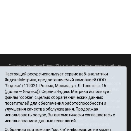
Сетевое издание Rayon72.ru. Новости Тюменского района.
Электронная почта:
Rayon72@yandex.ru
Настоящий ресурс использует сервис веб-аналитики
Регистрационный номер СМИ Эл № ФС77-67956 от
Яндекс.Метрика, предоставляемый компанией ООО
06.12.2016г., выдано Федеральной службой по надзору в
"Яндекс" (119021, Россия, Москва, ул. Л. Толстого, 16
сфере связи, информационных технологий и массовых
(далее — Яндекс)). Сервис Яндекс.Метрика использует
коммуникаций (Роскомнадзор)
файлы "cookie" с целью сбора технических данных
Учредитель: Автономная некоммерческая организация
посетителей для обеспечения работоспособности и
«Информационно-издательский центр «Красное знамя».
улучшения качества обслуживания. Продолжая
Главный редактор Некрасова Т. В.
использовать ресурс, Вы автоматически соглашаетесь с
Почтовый адрес: 625031 г.Тюмень. ул. Шишкова, 6
использованием данных технологий.
Электронная почта объединенной редакции:
Собранная при помощи "cookie" информация не может
krasnoeznam@rambler.ru