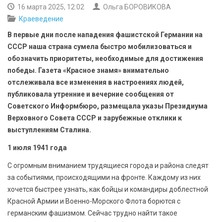
БЕЗОПАСНОСТЬ
16 марта 2025, 12:02
Ольга БОРОВИКОВА
Краеведение
СПОРТ
В первые дни после нападения фашистской Германии на
СССР наша страна сумела быстро мобилизоваться и
АРХИВ PDF
обозначить приоритеты, необходимые для достижения
победы. Газета «Красное знамя» внимательно
отслеживала все изменения в настроениях людей,
публиковала утренние и вечерние сообщения от
Советского Информбюро, размещала указы Президиума
Верховного Совета СССР и зарубежные отклики к
выступлениям Сталина.
1 июля 1941 года
С огромным вниманием трудящиеся города и района следят
за событиями, происходящими на фронте. Каждому из них
хочется быстрее узнать, как бойцы и командиры доблестной
Красной Армии и Военно-Морского Флота борются с
германским фашизмом. Сейчас трудно найти такое