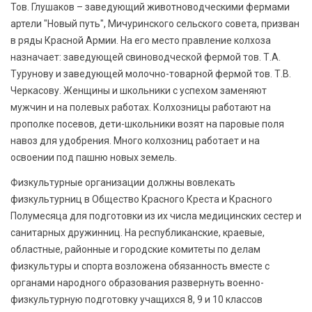
Тов. Глушаков – заведующий животноводческими фермами
артели "Новый путь", Мичуринского сельского совета, призван
в ряды Красной Армии. На его место правление колхоза
назначает: заведующей свиноводческой фермой тов. Т.А.
Турунову и заведующей молочно-товарной фермой тов. Т.В.
Черкасову. Женщины и школьники с успехом заменяют
мужчин и на полевых работах. Колхозницы работают на
прополке посевов, дети-школьники возят на паровые поля
навоз для удобрения. Много колхозниц работает и на
освоении под пашню новых земель.
Физкультурные организации должны вовлекать
физкультурниц в Общество Красного Креста и Красного
Полумесяца для подготовки из их числа медицинских сестер и
санитарных дружинниц. На республиканские, краевые,
областные, районные и городские комитеты по делам
физкультуры и спорта возложена обязанность вместе с
органами народного образования развернуть военно-
физкультурную подготовку учащихся 8, 9 и 10 классов