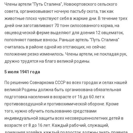
Члены артели "Путь Сталина", Новоюртовского сельского
совета, организовывают ночную пастьбу скота, так как
животные плохо чувствуют себя в жаркие дни. В течение трех
дней они заготавливают 70 тонн силосованного корма, на
овцеводческой ферме выделяют для доения 12 овцематок,
пополняют паевые взносы. Раньше артель "Путь Сталина"
считалась в районе одной из отстающих, но сейчас
положение резко изменилось. Члены артели, не покладая рук,
дружно трудятся на благо великой родины.
5 июля 1941 года
По решению Совнаркома СССР во всех городах и селах нашей
великой Родины должна быть организована обязательная
подготовка населения в возрасте от 16 до 60 лет к
противовоздушной и противохимической обороне. Кроме
того, нужно обучить пользованию средствами
индивидуальной защиты всех несовершеннолетних детей в
возрасте от 8 до 16 лет. Каждый рабочий, служащий,
домашняя хозяйка, каждый подросток должны знать правила