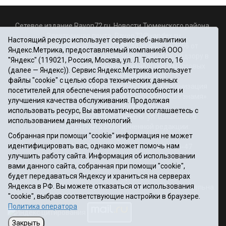
Сетевое издание Rayon72.ru. Новости Тюменского района.
Электронная почта:
Rayon72@yandex.ru
Настоящий ресурс использует сервис веб-аналитики
Регистрационный номер СМИ Эл № ФС77-67956 от
Яндекс.Метрика, предоставляемый компанией ООО
06.12.2016г., выдано Федеральной службой по надзору в
"Яндекс" (119021, Россия, Москва, ул. Л. Толстого, 16
сфере связи, информационных технологий и массовых
(далее — Яндекс)). Сервис Яндекс.Метрика использует
коммуникаций (Роскомнадзор)
файлы "cookie" с целью сбора технических данных
Учредитель: Автономная некоммерческая организация
посетителей для обеспечения работоспособности и
«Информационно-издательский центр «Красное знамя».
улучшения качества обслуживания. Продолжая
Главный редактор Некрасова Т. В.
использовать ресурс, Вы автоматически соглашаетесь с
Почтовый адрес: 625031 г.Тюмень. ул. Шишкова, 6
использованием данных технологий.
Электронная почта объединенной редакции:
Собранная при помощи "cookie" информация не может
krasnoeznam@rambler.ru
идентифицировать вас, однако может помочь нам
Телефоны 8 (3452) 34-80-60, 69-56-73, 69-56-47
улучшить работу сайта. Информация об использовании
Политика оператора
вами данного сайта, собранная при помощи "cookie",
Информация об учреждении
будет передаваться Яндексу и храниться на серверах
Публичная оферта
Яндекса в РФ. Вы можете отказаться от использования
При использовании материалов ссылка на сайт обязательна.
"cookie", выбрав соответствующие настройки в браузере.
12+
Политика оператора
Закрыть