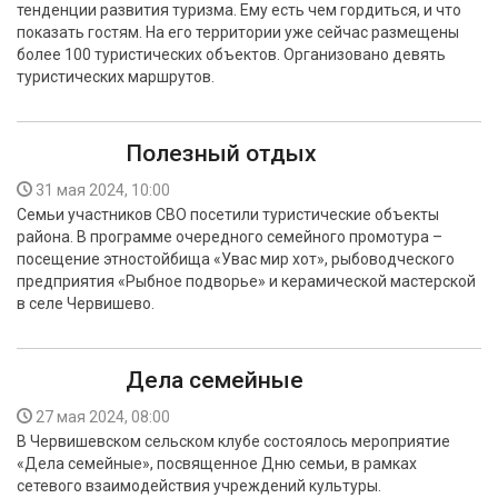
тенденции развития туризма. Ему есть чем гордиться, и что
БЕЗОПАСНОСТЬ
показать гостям. На его территории уже сейчас размещены
более 100 туристических объектов. Организовано девять
СПОРТ
туристических маршрутов.
АРХИВ PDF
Полезный отдых
31 мая 2024, 10:00
Семьи участников СВО посетили туристические объекты
района. В программе очередного семейного промотура –
посещение этностойбища «Увас мир хот», рыбоводческого
предприятия «Рыбное подворье» и керамической мастерской
в селе Червишево.
Дела семейные
27 мая 2024, 08:00
В Червишевском сельском клубе состоялось мероприятие
«Дела семейные», посвященное Дню семьи, в рамках
сетевого взаимодействия учреждений культуры.