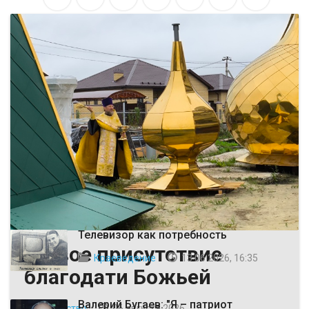
ВЫБОР РЕДАКЦИИ
Телевизор как потребность
Живое присутствие
Краеведение
13 06 2026, 16:35
благодати Божьей
Валерий Бугаев: "Я – патриот
Общество
06 августа 2026