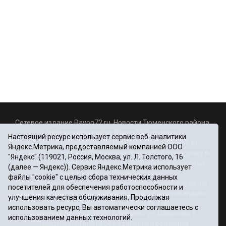
Сетевое издание Rayon72.ru. Новости Тюменского района.
Электронная почта:
Rayon72@yandex.ru
Настоящий ресурс использует сервис веб-аналитики
Регистрационный номер СМИ Эл № ФС77-67956 от
Яндекс.Метрика, предоставляемый компанией ООО
06.12.2016г., выдано Федеральной службой по надзору в
"Яндекс" (119021, Россия, Москва, ул. Л. Толстого, 16
сфере связи, информационных технологий и массовых
(далее — Яндекс)). Сервис Яндекс.Метрика использует
коммуникаций (Роскомнадзор)
файлы "cookie" с целью сбора технических данных
Учредитель: Автономная некоммерческая организация
посетителей для обеспечения работоспособности и
«Информационно-издательский центр «Красное знамя».
улучшения качества обслуживания. Продолжая
Главный редактор Некрасова Т. В.
использовать ресурс, Вы автоматически соглашаетесь с
Почтовый адрес: 625031 г.Тюмень. ул. Шишкова, 6
использованием данных технологий.
Электронная почта объединенной редакции: