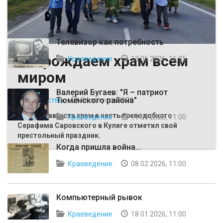
ВЫБОР РЕДАКЦИИ
Телевизор как потребность
Возрождаем храм всем
Краеведение
13 06 2026, 16:35
миром
Валерий Бугаев: "Я – патриот
Тюменского района"
Общество
04 августа 2026
Первого августа храм в честь преподобного
Краеведение
19 04 2026, 11:00
Серафима Саровского в Кулиге отметил свой
престольный праздник.
Когда пришла война...
Краеведение
08 02 2026, 11:00
Компьютерный рывок
Краеведение
18 01 2026, 11:00