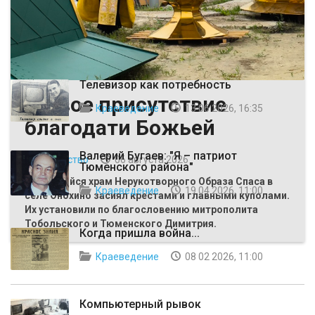
ВЫБОР РЕДАКЦИИ
Телевизор как потребность
Живое присутствие
Краеведение
13 06 2026, 16:35
благодати Божьей
Валерий Бугаев: "Я – патриот
Общество
06 августа 2026
Тюменского района"
Строящийся храм Нерукотворного Образа Спаса в
Краеведение
19 04 2026, 11:00
селе Онохино засиял крестами и главными куполами.
Их установили по благословению митрополита
Тобольского и Тюменского Димитрия.
Когда пришла война...
Краеведение
08 02 2026, 11:00
Компьютерный рывок