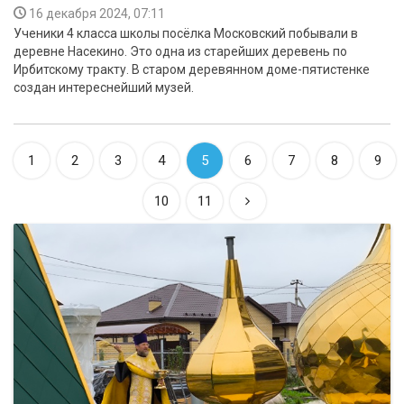
16 декабря 2024, 07:11
Ученики 4 класса школы посёлка Московский побывали в
деревне Насекино. Это одна из старейших деревень по
Ирбитскому тракту. В старом деревянном доме-пятистенке
создан интереснейший музей.
1
2
3
4
5
6
7
8
9
10
11