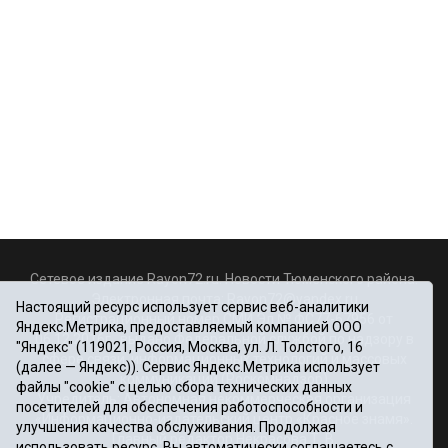
Сетевое издание Rayon72.ru. Новости Тюменского района.
Электронная почта:
Rayon72@yandex.ru
Настоящий ресурс использует сервис веб-аналитики
Регистрационный номер СМИ Эл № ФС77-67956 от
Яндекс.Метрика, предоставляемый компанией ООО
06.12.2016г., выдано Федеральной службой по надзору в
"Яндекс" (119021, Россия, Москва, ул. Л. Толстого, 16
сфере связи, информационных технологий и массовых
(далее — Яндекс)). Сервис Яндекс.Метрика использует
коммуникаций (Роскомнадзор)
файлы "cookie" с целью сбора технических данных
Учредитель: Автономная некоммерческая организация
посетителей для обеспечения работоспособности и
«Информационно-издательский центр «Красное знамя».
улучшения качества обслуживания. Продолжая
Главный редактор Некрасова Т. В.
использовать ресурс, Вы автоматически соглашаетесь с