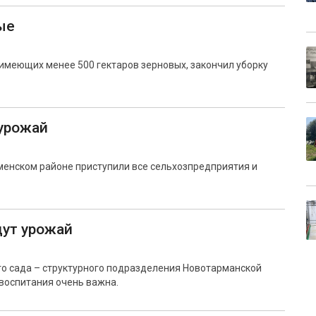
ые
имеющих менее 500 гектаров зерновых, закончил уборку
 урожай
менском районе приступили все сельхозпредприятия и
ут урожай
го сада – структурного подразделения Новотарманской
 воспитания очень важна.