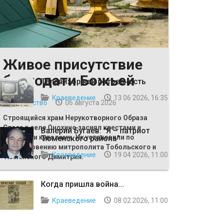
Живое присутствие
ВЫБОР РЕДАКЦИИ
благодати Божьей
Телевизор как потребность
Краеведение
13 06 2026, 16:35
Общество
06 августа 2026
Строящийся храм Нерукотворного Образа
Спаса в селе Онохино засиял крестами и
Валерий Бугаев: "Я – патриот
главными куполами. Их установили по
Тюменского района"
благословению митрополита Тобольского и
Краеведение
19 04 2026, 11:00
Тюменского Димитрия.
Когда пришла война...
Краеведение
08 02 2026, 11:00