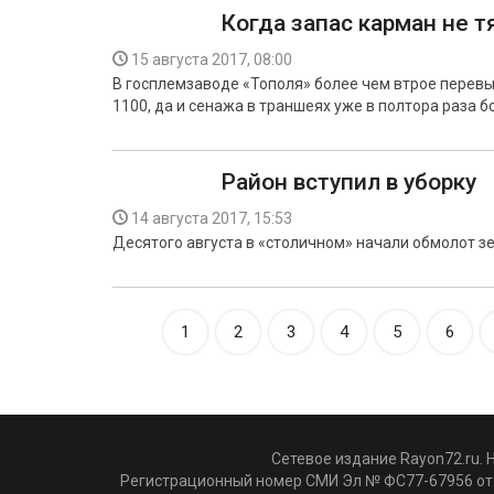
Когда запас карман не т
15 августа 2017, 08:00
В госплемзаводе «Тополя» более чем втрое перевып
1100, да и сенажа в траншеях уже в полтора раза 
Район вступил в уборку
14 августа 2017, 15:53
Десятого августа в «столичном» начали обмолот з
1
2
3
4
5
6
Сетевое издание Rayon72.ru. 
Регистрационный номер СМИ Эл № ФС77-67956 от 