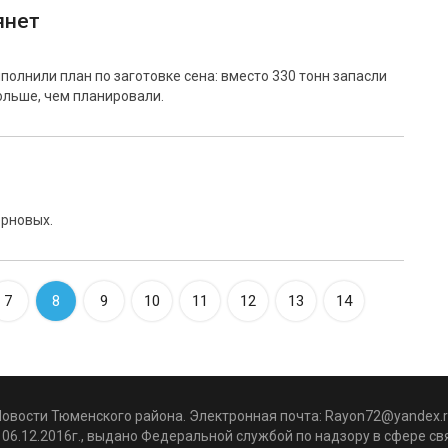
янет
олнили план по заготовке сена: вместо 330 тонн запасли
больше, чем планировали.
ерновых.
7
8
9
10
11
12
13
14
Новости Тюменского района. Электронная почта:
Rayon72@yandex.r
06.12.2016г., выдано Федеральной службой по надзору в сфере с