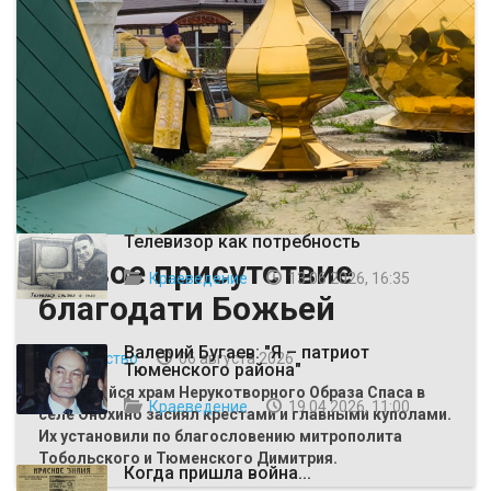
ВЫБОР РЕДАКЦИИ
Телевизор как потребность
Живое присутствие
Краеведение
13 06 2026, 16:35
благодати Божьей
Валерий Бугаев: "Я – патриот
Общество
06 августа 2026
Тюменского района"
Строящийся храм Нерукотворного Образа Спаса в
Краеведение
19 04 2026, 11:00
селе Онохино засиял крестами и главными куполами.
Их установили по благословению митрополита
Тобольского и Тюменского Димитрия.
Когда пришла война...