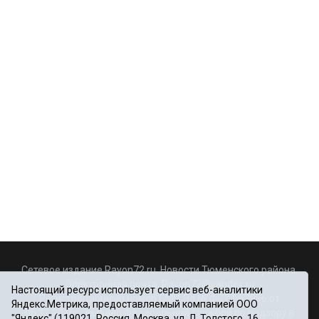
Сетевое издание Rayon72.ru. Новости Тюменского района.
Электронная почта:
Rayon72@yandex.ru
Настоящий ресурс использует сервис веб-аналитики
Регистрационный номер СМИ Эл № ФС77-67956 от
Яндекс.Метрика, предоставляемый компанией ООО
06.12.2016г., выдано Федеральной службой по надзору в
"Яндекс" (119021, Россия, Москва, ул. Л. Толстого, 16