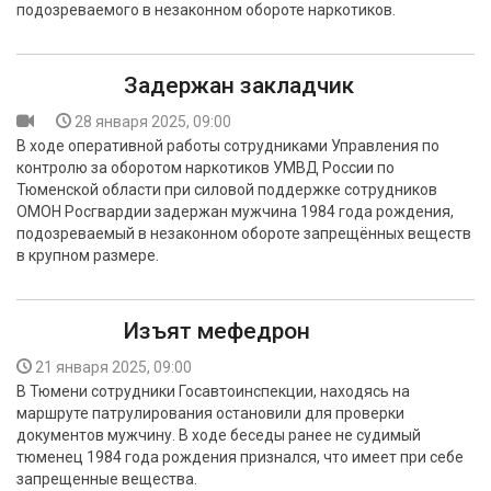
подозреваемого в незаконном обороте наркотиков.
БЕЗОПАСНОСТЬ
СПОРТ
Задержан закладчик
АРХИВ PDF
28 января 2025, 09:00
В ходе оперативной работы сотрудниками Управления по
контролю за оборотом наркотиков УМВД России по
Тюменской области при силовой поддержке сотрудников
ОМОН Росгвардии задержан мужчина 1984 года рождения,
подозреваемый в незаконном обороте запрещённых веществ
в крупном размере.
Изъят мефедрон
21 января 2025, 09:00
В Тюмени сотрудники Госавтоинспекции, находясь на
маршруте патрулирования остановили для проверки
документов мужчину. В ходе беседы ранее не судимый
тюменец 1984 года рождения признался, что имеет при себе
запрещенные вещества.