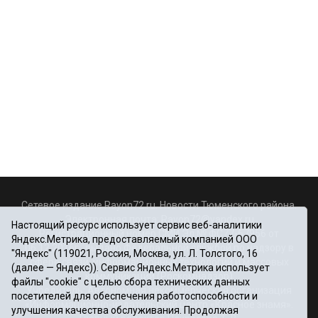
Сетевое издание Rayon72.ru. Новости Тюменского района.
Электронная почта:
Rayon72@yandex.ru
Настоящий ресурс использует сервис веб-аналитики
Регистрационный номер СМИ Эл № ФС77-67956 от
Яндекс.Метрика, предоставляемый компанией ООО
06.12.2016г., выдано Федеральной службой по надзору в
"Яндекс" (119021, Россия, Москва, ул. Л. Толстого, 16
сфере связи, информационных технологий и массовых
(далее — Яндекс)). Сервис Яндекс.Метрика использует
коммуникаций (Роскомнадзор)
файлы "cookie" с целью сбора технических данных
Учредитель: Автономная некоммерческая организация
посетителей для обеспечения работоспособности и
«Информационно-издательский центр «Красное знамя».
улучшения качества обслуживания. Продолжая