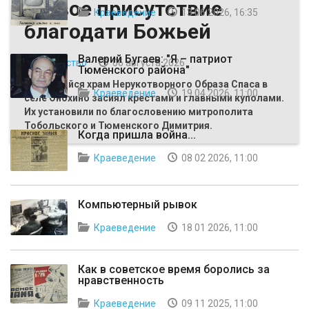
Живое присутствие
Краеведение
13 06 2026, 16:35
благодати Божьей
Валерий Бугаев: "Я – патриот
Общество
06 августа 2026
Тюменского района"
Строящийся храм Нерукотворного Образа Спаса в
Краеведение
19 04 2026, 11:00
селе Онохино засиял крестами и главными куполами.
Их установили по благословению митрополита
Тобольского и Тюменского Димитрия.
Когда пришла война...
Краеведение
08 02 2026, 11:00
Компьютерный рывок
Краеведение
18 01 2026, 11:00
Как в советское время боролись за
нравственность
Краеведение
09 11 2025, 11:00