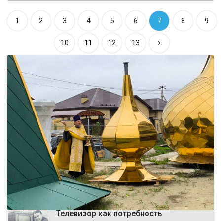
1
2
3
4
5
6
7
8
9
10
11
12
13
ВЫБОР РЕДАКЦИИ
Телевизор как потребность