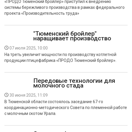
«ПРОДО Тюменский бройлер» приступил к внедрению
БЕЗОПАСНОСТЬ
системы бережливого производства в рамках федерального
проекта «Производительность труда»
СПОРТ
"Тюменский бройлер"
АРХИВ PDF
наращивает производство
07 июля 2025, 10:00
На треть увеличит мощности по производству котлетной
продукции птицефабрика «ПРОДО Тюменский бройлер».
Передовые технологии для
молочного стада
30 июня 2025, 11:09
В Тюменской области состоялось заседание 67-го
координационно-методического Совета по племенной работе
с молочным скотом Урала.