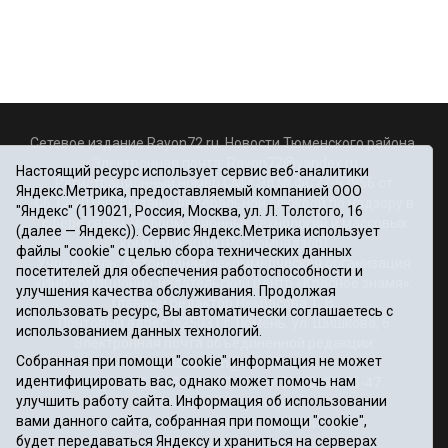
Сетевое издание Rayon72.ru. Новости Тюменского района.
Электронная почта:
Rayon72@yandex.ru
Настоящий ресурс использует сервис веб-аналитики
Регистрационный номер СМИ Эл № ФС77-67956 от
Яндекс.Метрика, предоставляемый компанией ООО
06.12.2016г., выдано Федеральной службой по надзору в
"Яндекс" (119021, Россия, Москва, ул. Л. Толстого, 16
сфере связи, информационных технологий и массовых
(далее — Яндекс)). Сервис Яндекс.Метрика использует
коммуникаций (Роскомнадзор)
файлы "cookie" с целью сбора технических данных
Учредитель: Автономная некоммерческая организация
посетителей для обеспечения работоспособности и
«Информационно-издательский центр «Красное знамя».
улучшения качества обслуживания. Продолжая
Главный редактор Некрасова Т. В.
использовать ресурс, Вы автоматически соглашаетесь с
Почтовый адрес: 625031 г.Тюмень. ул. Шишкова, 6
использованием данных технологий.
Электронная почта объединенной редакции:
Собранная при помощи "cookie" информация не может
krasnoeznam@rambler.ru
идентифицировать вас, однако может помочь нам
Телефоны 8 (3452) 34-80-60, 69-56-73, 69-56-47
улучшить работу сайта. Информация об использовании
Политика оператора
вами данного сайта, собранная при помощи "cookie",
Информация об учреждении
будет передаваться Яндексу и храниться на серверах
Публичная оферта