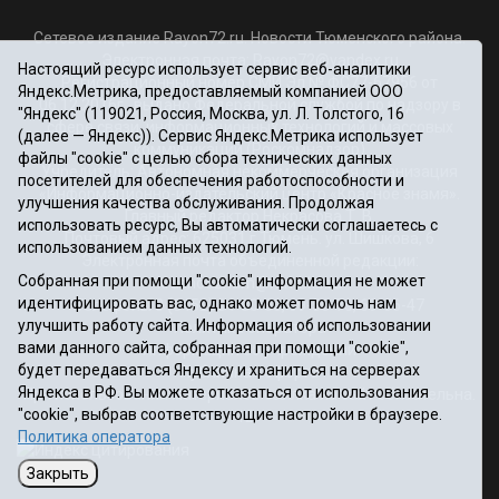
Сетевое издание Rayon72.ru. Новости Тюменского района.
Электронная почта:
Rayon72@yandex.ru
Настоящий ресурс использует сервис веб-аналитики
Регистрационный номер СМИ Эл № ФС77-67956 от
Яндекс.Метрика, предоставляемый компанией ООО
06.12.2016г., выдано Федеральной службой по надзору в
"Яндекс" (119021, Россия, Москва, ул. Л. Толстого, 16
сфере связи, информационных технологий и массовых
(далее — Яндекс)). Сервис Яндекс.Метрика использует
коммуникаций (Роскомнадзор)
файлы "cookie" с целью сбора технических данных
Учредитель: Автономная некоммерческая организация
посетителей для обеспечения работоспособности и
«Информационно-издательский центр «Красное знамя».
улучшения качества обслуживания. Продолжая
Главный редактор Некрасова Т. В.
использовать ресурс, Вы автоматически соглашаетесь с
Почтовый адрес: 625031 г.Тюмень. ул. Шишкова, 6
использованием данных технологий.
Электронная почта объединенной редакции:
Собранная при помощи "cookie" информация не может
krasnoeznam@rambler.ru
идентифицировать вас, однако может помочь нам
Телефоны 8 (3452) 34-80-60, 69-56-73, 69-56-47
улучшить работу сайта. Информация об использовании
Политика оператора
вами данного сайта, собранная при помощи "cookie",
Информация об учреждении
будет передаваться Яндексу и храниться на серверах
Публичная оферта
Яндекса в РФ. Вы можете отказаться от использования
При использовании материалов ссылка на сайт обязательна.
"cookie", выбрав соответствующие настройки в браузере.
12+
Политика оператора
Закрыть