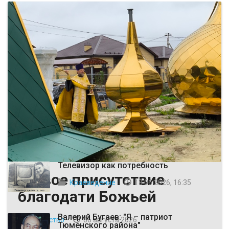
ВЫБОР РЕДАКЦИИ
Телевизор как потребность
Живое присутствие
Краеведение
13 06 2026, 16:35
благодати Божьей
Валерий Бугаев: "Я – патриот
Общество
06 августа 2026
Тюменского района"