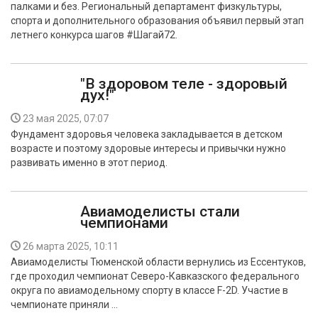
палками и без. Региональный департамент физкультуры,
БЕЗОПАСНОСТЬ
спорта и дополнительного образования объявил первый этап
летнего конкурса шагов #Шагай72.
СПОРТ
АРХИВ PDF
"В здоровом теле - здоровый
дух!"
23 мая 2025, 07:07
Фундамент здоровья человека закладывается в детском
возрасте и поэтому здоровые интересы и привычки нужно
развивать именно в этот период.
Авиамоделисты стали
чемпионами
26 марта 2025, 10:11
Авиамоделисты Тюменской области вернулись из Ессентуков,
где проходил чемпионат Северо-Кавказского федерального
округа по авиамодельному спорту в классе F-2D. Участие в
чемпионате приняли …