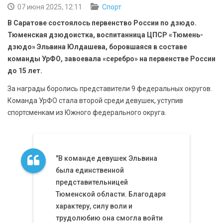
БЕЗОПАСНОСТЬ
07 июня 2025, 12:11
Спорт
В Саратове состоялось первенство России по дзюдо.
СПОРТ
Тюменская дзюдоистка, воспитанница ЦПСР «Тюмень-
дзюдо» Эльвина Юлдашева, боровшаяся в составе
АРХИВ PDF
команды УрФО, завоевала «серебро» на первенстве России
до 15 лет.
За награды боролись представители 9 федеральных округов.
Команда УрФО стала второй среди девушек, уступив
спортсменкам из Южного федерального округа.
"В команде девушек Эльвина
была единственной
представительницей
Тюменской области. Благодаря
характеру, силу воли и
трудолюбию она смогла войти