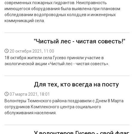
современных пожарных гидрантов. Неисправность
БЕЗОПАСНОСТЬ
имеющегося оборудования была выявлена при плановом
обследовании водопроводных колодцев и инженерных
СПОРТ
коммуникаций села.
АРХИВ PDF
"Чистый лес - чистая совесть!"
20 октября 2021, 11:00
18 октября жители села Гусево приняли участие в
экологической акции «Чистый лес - чистая совесть».
Для тех, кто всегда на посту
07 марта 2021, 18:01
Волонтеры Тюменского района поздравили с Днем 8 Марта
сотрудников Комплексного центра социального
обслуживания населения.
У волонтеров Гусево - свой флаг