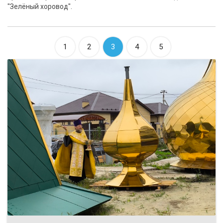
"Зелёный хоровод".
1
2
3
4
5