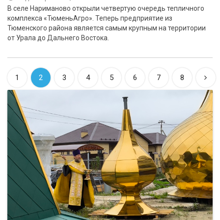
В селе Нариманово открыли четвертую очередь тепличного
комплекса «ТюменьАгро». Теперь предприятие из
Тюменского района является самым крупным на территории
от Урала до Дальнего Востока.
1
2
3
4
5
6
7
8