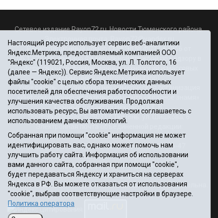
Сетевое издание Rayon72.ru. Новости Тюменского района.
Электронная почта:
Rayon72@yandex.ru
Настоящий ресурс использует сервис веб-аналитики
Регистрационный номер СМИ Эл № ФС77-67956 от
Яндекс.Метрика, предоставляемый компанией ООО
06.12.2016г., выдано Федеральной службой по надзору в
"Яндекс" (119021, Россия, Москва, ул. Л. Толстого, 16
сфере связи, информационных технологий и массовых
(далее — Яндекс)). Сервис Яндекс.Метрика использует
коммуникаций (Роскомнадзор)
файлы "cookie" с целью сбора технических данных
Учредитель: Автономная некоммерческая организация
посетителей для обеспечения работоспособности и
«Информационно-издательский центр «Красное знамя».
улучшения качества обслуживания. Продолжая
Главный редактор Некрасова Т. В.
использовать ресурс, Вы автоматически соглашаетесь с
Почтовый адрес: 625031 г.Тюмень. ул. Шишкова, 6
использованием данных технологий.
Электронная почта объединенной редакции:
Собранная при помощи "cookie" информация не может
krasnoeznam@rambler.ru
идентифицировать вас, однако может помочь нам
Телефоны 8 (3452) 34-80-60, 69-56-73, 69-56-47
улучшить работу сайта. Информация об использовании
Политика оператора
вами данного сайта, собранная при помощи "cookie",
Информация об учреждении
будет передаваться Яндексу и храниться на серверах
Публичная оферта
Яндекса в РФ. Вы можете отказаться от использования
При использовании материалов ссылка на сайт обязательна.
"cookie", выбрав соответствующие настройки в браузере.
12+
Политика оператора