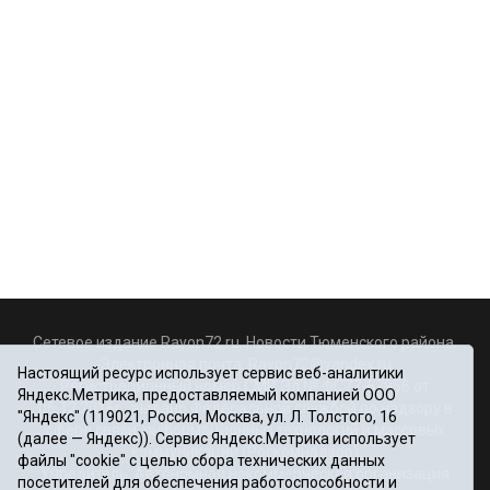
Сетевое издание Rayon72.ru. Новости Тюменского района.
Электронная почта:
Rayon72@yandex.ru
Настоящий ресурс использует сервис веб-аналитики
Регистрационный номер СМИ Эл № ФС77-67956 от
Яндекс.Метрика, предоставляемый компанией ООО
06.12.2016г., выдано Федеральной службой по надзору в
"Яндекс" (119021, Россия, Москва, ул. Л. Толстого, 16
сфере связи, информационных технологий и массовых
(далее — Яндекс)). Сервис Яндекс.Метрика использует
коммуникаций (Роскомнадзор)
файлы "cookie" с целью сбора технических данных
Учредитель: Автономная некоммерческая организация
посетителей для обеспечения работоспособности и