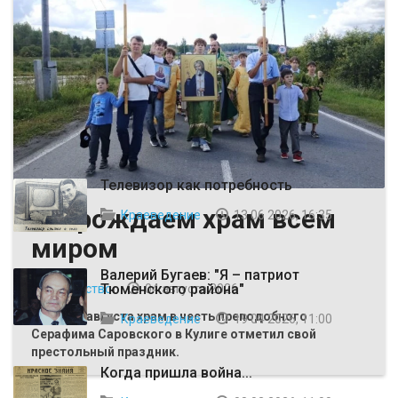
ВЫБОР РЕДАКЦИИ
Телевизор как потребность
Возрождаем храм всем
Краеведение
13 06 2026, 16:35
миром
Валерий Бугаев: "Я – патриот
Тюменского района"
Общество
04 августа 2026
Первого августа храм в честь преподобного
Краеведение
19 04 2026, 11:00
Серафима Саровского в Кулиге отметил свой
престольный праздник.
Когда пришла война...