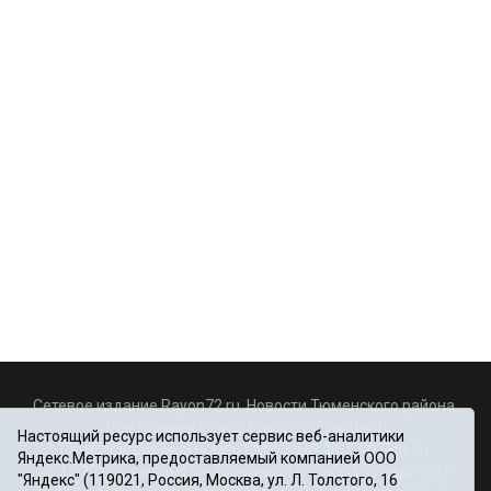
Сетевое издание Rayon72.ru. Новости Тюменского района.
Электронная почта:
Rayon72@yandex.ru
Настоящий ресурс использует сервис веб-аналитики
Регистрационный номер СМИ Эл № ФС77-67956 от
Яндекс.Метрика, предоставляемый компанией ООО
06.12.2016г., выдано Федеральной службой по надзору в
"Яндекс" (119021, Россия, Москва, ул. Л. Толстого, 16